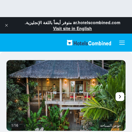
ar.hotelscombined.com
متوفر أيضاً باللغة الإنجليزية.
Visit site in English
حوض السباحة
1/16
س