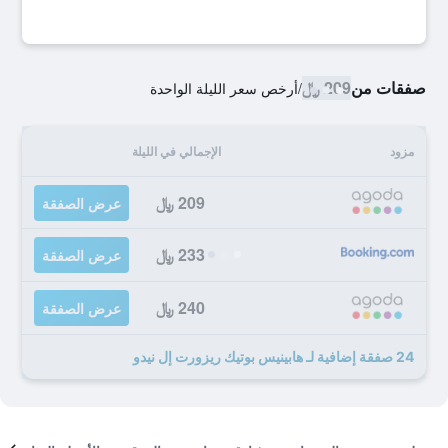
صفقات من
209 ﷼
/
أرخص سعر الليلة الواحدة
مزود
الإجمالي في الليلة
209 ﷼
عرض الصفقة
233 ﷼
عرض الصفقة
240 ﷼
عرض الصفقة
24 صفقة إضافية لـ هابينيس بوتيك ريزورت إل نيدو