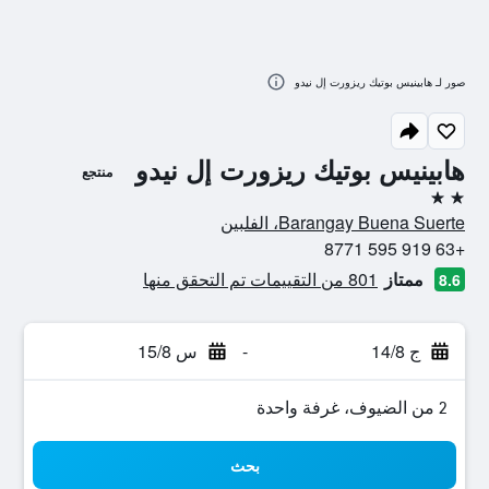
صور لـ هابينيس بوتيك ريزورت إل نيدو
هابينيس بوتيك ريزورت إل نيدو
منتجع
2 نجمتين
Barangay Buena Suerte، الفلبين
+63 919 595 8771
ممتاز
801 من التقييمات تم التحقق منها
8.6
ج 14/8
-
س 15/8
2 من الضيوف، غرفة واحدة
بحث