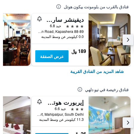
فنادق بالقرب من بلومونت بيكون هوتل
ديفينشر ساروفار بورتيكو كاباشيرا
4 نجوم
جيد 6.8
88-89 Bijwasan Road, Kapashera, نيو دلهي, الهند
0.0 كيلومتر عن وسط المدينة
189 ﷼
عرض الصفقة
شاهد المزيد من الفنادق القريبة
فنادق رخيصة في نيو دلهي
إيربورت هوتل مايانك ريزيدنسي
3 نجوم
جيد 6.6
A-230, Street No-2, Near Indira Gandhi International Airport, Mahipalpur, South Delhi, نيو دلهي, الهند
11.3 كيلومتر عن وسط المدينة
26 ﷼