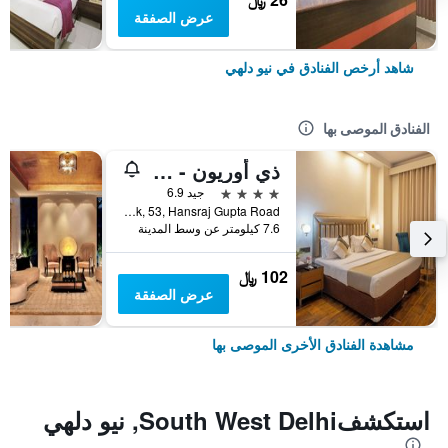
عرض الصفقة
شاهد أرخص الفنادق في نيو دلهي
الفنادق الموصى بها
ذي أوريون - جريتر كايلاش
4 نجوم
جيد 6.9
R Block, 53, Hansraj Gupta Road, نيو دلهي, الهند
7.6 كيلومتر عن وسط المدينة
102 ﷼
عرض الصفقة
مشاهدة الفنادق الأخرى الموصى بها
استكشفSouth West Delhi, نيو دلهي