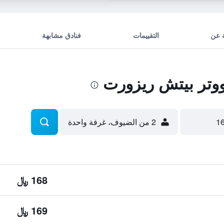
 عن
التقييمات
فنادق مشابهة
وتر بيتش ريزورت
2 من الضيوف، غرفة واحدة
168 ﷼
169 ﷼