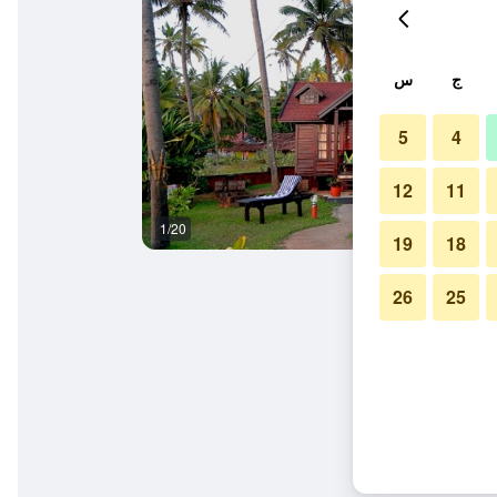
ج
س
5
4
12
11
1/20
المظهر الخارجي
19
18
26
25