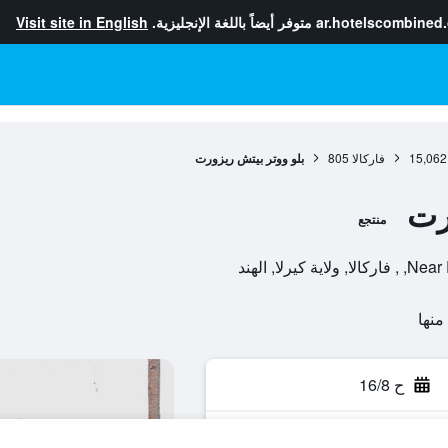
ar.hotelscombined
متوفر أيضاً باللغة الإنجليزية.
Visit site in English
15,062
فاركالا
805
بلو ووتر بيتش ريزورت
رت
منتجع
لا, الهند
ح 16/8