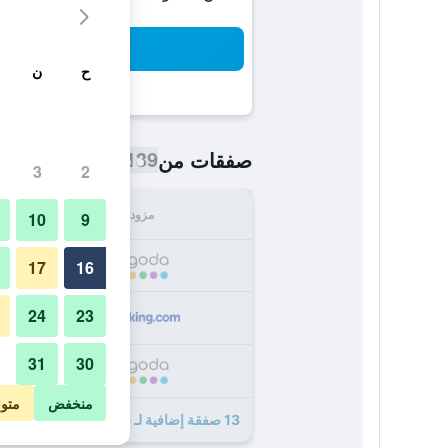
بح
ح
ن
139 ﷼
صفقات من
/
أرخص سعر اللي
3
2
مزود
الإجما
10
9
139
17
16
24
23
168
31
30
169
منخفض
متو
13 صفقة إضافية لـ بلو ووتر بيتش ريزورت