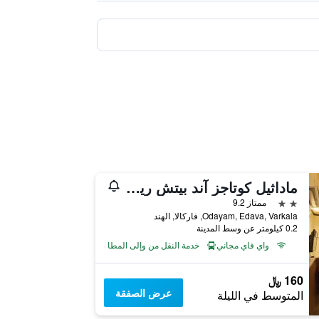
ماداثيل كوتاجز آند بيتش ريزورت
2 نجمتين
ممتاز 9.2
Odayam, Edava, Varkala, فاركالا, الهند
0.2 كيلومتر عن وسط المدينة
واي فاي مجاني
خدمة النقل من وإلى المطار
160 ﷼
عرض الصفقة
المتوسط في الليلة