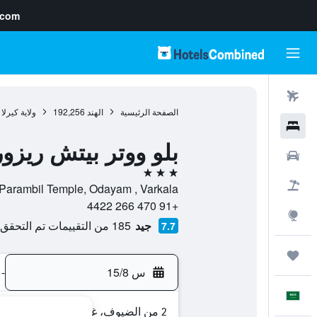
.com
رحلات طيران
الصفحة الرئيسية
الهند
192,256
ولاية كيرلا
فنادق
بلو ووتر بيتش ريزو
سيارات
3 نجوم
حزم العروض
Near Parambil Temple, Odayam , Varkala, , فاركالا, ولاية كير
+91 470 266 4422
استكشاف
جيد
185 من التقييمات تم التحقق منها
7.7
رحلات
س 15/8
-
العَرَبِيَّة
2 من الضيوف، غرفة واحدة