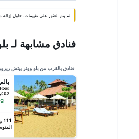
لم يتم العثور على تقييمات. حاول إزال
فنادق مشابهة لـ بل
فنادق بالقرب من بلو ووتر بيتش ريزو
each Road
0.2 كيلومتر عن وسط المدينة
111 ﷼
المتوس