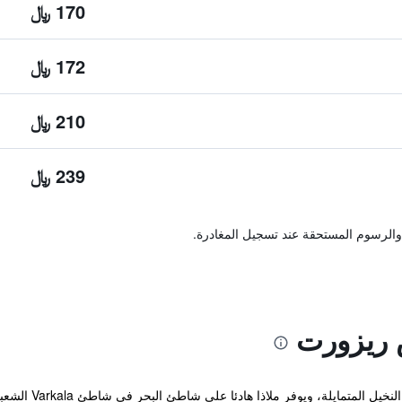
170 ﷼
172 ﷼
210 ﷼
239 ﷼
والرسوم المستحقة عند تسجيل المغادرة.
 ريزورت
يقع منتجع r Beach