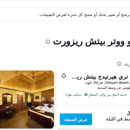
ة مرشح أو تغيير بحثك أو مسح كل شيء لعرض التقييمات.
و ووتر بيتش ريزورت
رت
بالم تري هيرتيدج بيتش ريزورت
Odayam B, فاركالا, الهند
خدمة النقل من وإلى المطار
مكيف هواء
ط في الليلة
عرض الصفقة