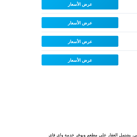
عرض الأسعار
عرض الأسعار
عرض الأسعار
عرض الأسعار
Bluewate وسط أشجار النخيل المتمايلة، ويوفر ملاذا هادئا على شاطئ البحر في شاطئ Varkala الشعبي. يشتمل العقار على مطعم ويوفر خدمة واي فاي