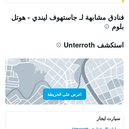
فنادق مشابهة لـ جاستهوف ليندي - هوتل
بلوم
استكشف Unterroth
اعرض على الخريطة
سيارت ايجار
سيارات للاستئجار في Unterroth