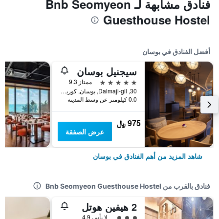
فنادق مشابهة لـ Bnb Seomyeon
Guesthouse Hostel
أفضل الفنادق في بوسان
سيجنيل بوسان
5 نجوم
ممتاز 9.3
30, Dalmaji-gil, بوسان, كوريا الجنوبية
0.0 كيلومتر عن وسط المدينة
975 ﷼
عرض الصفقة
شاهد المزيد من أهم الفنادق في بوسان
فنادق بالقرب من Bnb Seomyeon Guesthouse Hostel
2 هيفين هوتل
تقييم فئة 3
لا بأس 4.9