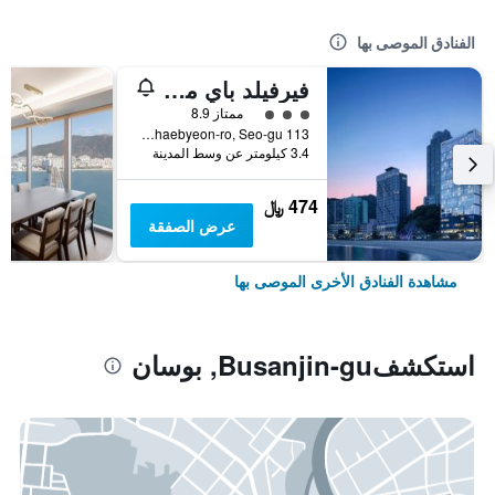
الفنادق الموصى بها
فيرفيلد باي ماريوت بوسان سونجدو بيتش
تقييم فئة 3
ممتاز 8.9
113 Songdohaebyeon-ro, Seo-gu, بوسان, كوريا الجنوبية
3.4 كيلومتر عن وسط المدينة
474 ﷼
عرض الصفقة
مشاهدة الفنادق الأخرى الموصى بها
استكشفBusanjin-gu, بوسان