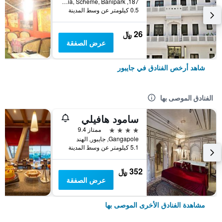
187, Barodia, Scheme, Banipark, جايبور, الهند
0.5 كيلومتر عن وسط المدينة
26 ﷼
عرض الصفقة
شاهد أرخص الفنادق في جايبور
الفنادق الموصى بها
سامود هافيلي
4 نجوم
ممتاز 9.4
Gangapole, جايبور, الهند
5.1 كيلومتر عن وسط المدينة
352 ﷼
عرض الصفقة
مشاهدة الفنادق الأخرى الموصى بها