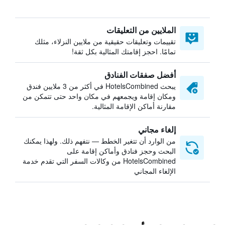
الملايين من التعليقات
تقييمات وتعليقات حقيقية من ملايين النزلاء، مثلك
تمامًا. احجز إقامتك المثالية بكل ثقة!
أفضل صفقات الفنادق
يبحث HotelsCombined في أكثر من 3 ملايين فندق
ومكان إقامة ويجمعهم في مكان واحد حتى تتمكن من
مقارنة أماكن الإقامة المثالية.
إلغاء مجاني
من الوارد أن تتغير الخطط — نتفهم ذلك. ولهذا يمكنك
البحث وحجز فنادق وأماكن إقامة على
HotelsCombined من وكالات السفر التي تقدم خدمة
الإلغاء المجاني