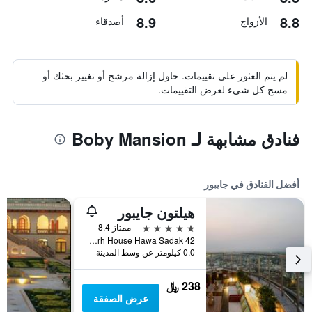
8.9
8.8
الأزواج
أصدقاء
لم يتم العثور على تقييمات. حاول إزالة مرشح أو تغيير بحثك أو
مسح كل شيء لعرض التقييمات.
فنادق مشابهة لـ Boby Mansion
أفضل الفنادق في جايبور
هيلتون جايبور
5 نجوم
ممتاز 8.4
42 Geejgarh House Hawa Sadak, جايبور, الهند
0.0 كيلومتر عن وسط المدينة
238 ﷼
عرض الصفقة