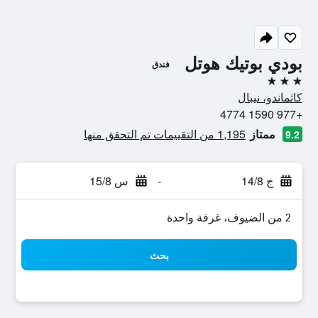
بودي بوتيك هوتل
فندق
3 نجوم
كاثماندو، نيبال
+977 1590 4774
ممتاز
1,195 من التقييمات تم التحقق منها
9.2
ج 14/8
-
س 15/8
2 من الضيوف، غرفة واحدة
بحث