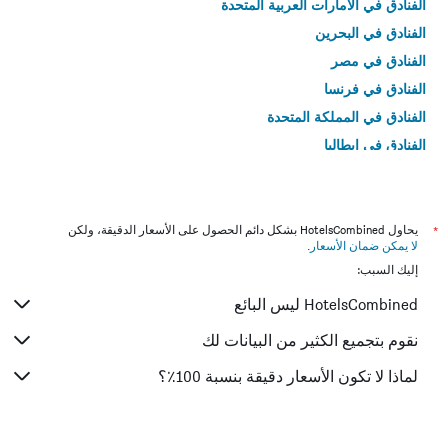
الفنادق في الامارات العربية المتحدة
الفنادق في البحرين
الفنادق في مصر
الفنادق في فرنسا
الفنادق في المملكة المتحدة
الفنادق في إيطاليا
الفنادق في تايلاند
*
يحاول HotelsCombined بشكل دائم الحصول على الأسعار الدقيقة، ولكن
لا يمكن ضمان الأسعار
.
إليك السبب:
HotelsCombined ليس البائع
نقوم بتجميع الكثير من البيانات لك
لماذا لا تكون الأسعار دقيقة بنسبة 100٪؟