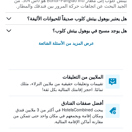
بيتش كلوب إلى مطار Bohol–Panglao Intl هو 0س 04د. من
الجيد البحث عن اتجاهات حركة المرور بين فندقك والمطار.
هل يعتبر بوهول بيتش كلوب صديقاً للحيوانات الأليفة؟
هل يوجد مسبح في بوهول بيتش كلوب؟
عرض المزيد من الأسئلة الشائعة
الملايين من التعليقات
تقييمات وتعليقات حقيقية من ملايين النزلاء، مثلك
تمامًا. احجز إقامتك المثالية بكل ثقة!
أفضل صفقات الفنادق
يبحث HotelsCombined في أكثر من 3 ملايين فندق
ومكان إقامة ويجمعهم في مكان واحد حتى تتمكن من
مقارنة أماكن الإقامة المثالية.