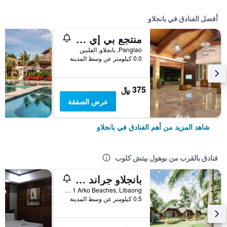
أفضل الفنادق في بانجلاو
منتجع بي إي غراند، بوهول
Panglao, بانجلاو, الفلبين
0.0 كيلومتر عن وسط المدينة
375 ﷼
عرض الصفقة
شاهد المزيد من أهم الفنادق في بانجلاو
فنادق بالقرب من بوهول بيتش كلوب
بانجلاو جراند ريزورت
Purok 1 Arko Beaches, Libaong, بانجلاو, الفلبين
0.5 كيلومتر عن وسط المدينة