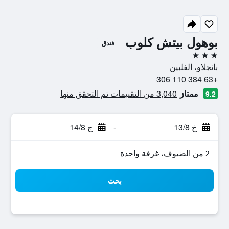
بوهول بيتش كلوب
فندق
3 نجوم
بانجلاو، الفلبين
+63 384 110 306
ممتاز
3,040 من التقييمات تم التحقق منها
9.2
خ 13/8
-
ج 14/8
2 من الضيوف، غرفة واحدة
بحث