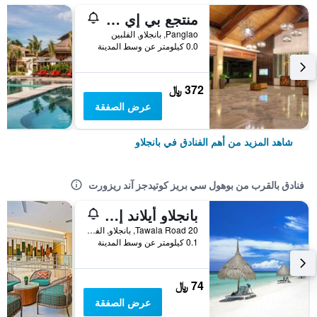
منتجع بي إي غراند، بوهول
Panglao, بانجلاو, الفلبين
0.0 كيلومتر عن وسط المدينة
372 ﷼
عرض الصفقة
شاهد المزيد من أهم الفنادق في بانجلاو
فنادق بالقرب من بوهول سي بريز كوتيدجز آند ريزورت
بانجلاو أيلاند إن - هوستل
20 Tawala Road, بانجلاو, الفلبين
0.1 كيلومتر عن وسط المدينة
74 ﷼
عرض الصفقة