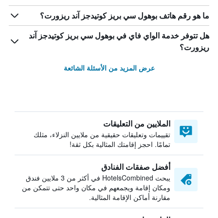
ما هو رقم هاتف بوهول سي بريز كوتيدجز آند ريزورت؟
هل تتوفر خدمة الواي فاي في بوهول سي بريز كوتيدجز آند
ريزورت؟
عرض المزيد من الأسئلة الشائعة
الملايين من التعليقات
تقييمات وتعليقات حقيقية من ملايين النزلاء، مثلك
تمامًا. احجز إقامتك المثالية بكل ثقة!
أفضل صفقات الفنادق
يبحث HotelsCombined في أكثر من 3 ملايين فندق
ومكان إقامة ويجمعهم في مكان واحد حتى تتمكن من
مقارنة أماكن الإقامة المثالية.