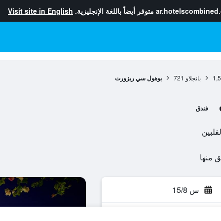
ar.hotelscombined
متوفر أيضاً باللغة الإنجليزية.
Visit site in English
1,
بانجلاو
721
بوهول سي ريزورت
فندق
س 15/8