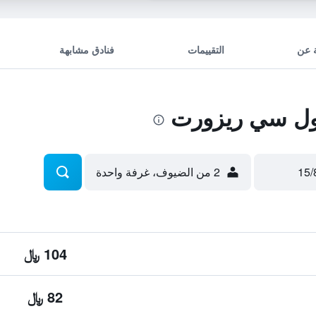
 عن
التقييمات
فنادق مشابهة
ل سي ريزورت
2 من الضيوف، غرفة واحدة
104 ﷼
82 ﷼