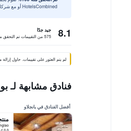
HotelsCombined أو مع شركائنا الخارجيين الموثوقين.
8.1
جيد جدًا
575 من التقييمات تم التحقق منها
لم يتم العثور على تقييمات. حاول إزال
فنادق مشابهة لـ 
أفضل الفنادق في بانجلاو
منتج
Panglao, بانجلاو,
0.0 كيلومتر عن وسط المدينة