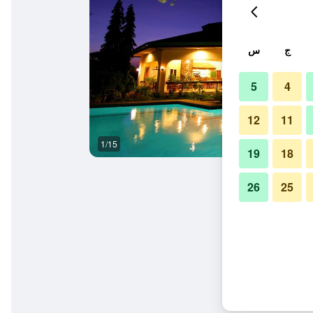
ج
س
5
4
12
11
1/15
غرفة معيشة
19
18
26
25