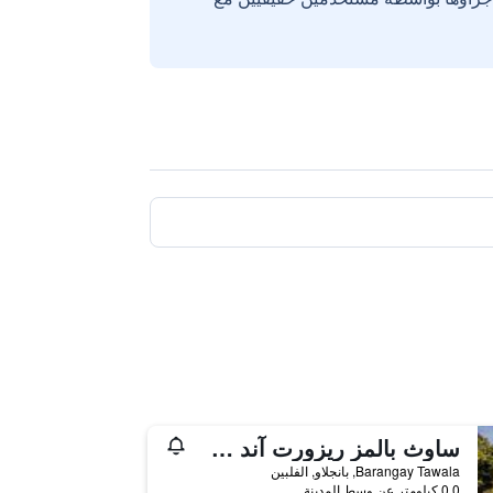
ساوث بالمز ريزورت آند سبا بانغلاو - إم جاليري كوليكشن
Barangay Tawala, بانجلاو, الفلبين
0.0 كيلومتر عن وسط المدينة