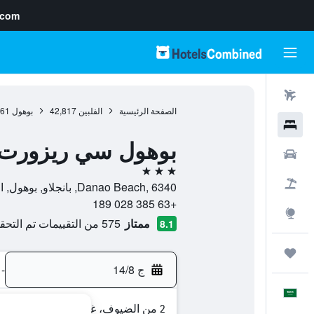
.com
رحلات طيران
الصفحة الرئيسية
الفلبين
42,817
بوهول
561
فنادق
بوهول سي ريزورت
سيارات
3 نجوم
حزم العروض
Danao Beach, 6340, بانجلاو, بوهول, الفلبين
+63 385 028 189
استكشاف
ممتاز
575 من التقييمات تم التحقق منها
8.1
رحلات
ج 14/8
-
العَرَبِيَّة
2 من الضيوف، غرفة واحدة