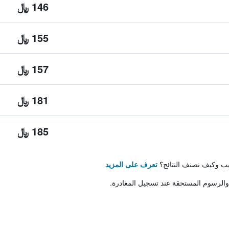
146 ﷼
155 ﷼
157 ﷼
181 ﷼
185 ﷼
تيب وكيف نصنف النتائج؟
تعرف على المزيد
والرسوم المستحقة عند تسجيل المغادرة.