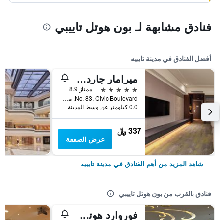
فنادق مشابهة لـ بون هوتل تاييبي
أفضل الفنادق في مدينة تايبيه
ميرامار جاردن تابييه
5 نجوم
ممتاز 8.9
No. 83, Civic Boulevard, مدينة تايبيه, تايوان
0.0 كيلومتر عن وسط المدينة
337 ﷼
عرض الصفقة
شاهد المزيد من أهم الفنادق في مدينة تايبيه
فنادق بالقرب من بون هوتل تاييبي
فوروارد هوتل تايبيه