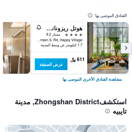
الفنادق الموصى بها
هوتل ريزونانس تايبي، تابيستري كوليكشن باي هيلتون
4 نجوم
ممتاز 9.2
No. 7 Linsen S. Rd, Happy Village, مدينة تايبيه, تايوان
1.7 كيلومتر عن وسط المدينة
611 ﷼
عرض الصفقة
مشاهدة الفنادق الأخرى الموصى بها
استكشفZhongshan District, مدينة
تايبيه