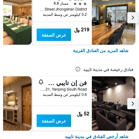
3 نجوم
ممتاز 8.8
No.3 Yijiang Street Jhongshan District, مدينة تايبيه, تايوان
0.2 كيلومتر عن وسط المدينة
219 ﷼
عرض الصفقة
شاهد المزيد من الفنادق القريبة
فنادق رخيصة في مدينة تايبيه
فن إن تايبي هوستل
2F, No. 21, Yanping South Road, مدينة تايبيه, تايوان
0.6 كيلومتر عن وسط المدينة
52 ﷼
عرض الصفقة
شاهد أرخص الفنادق في مدينة تايبيه