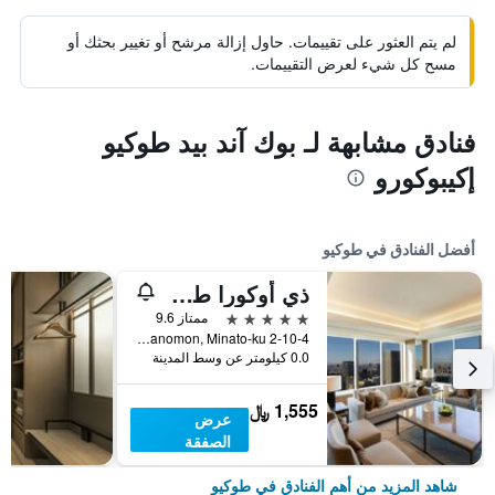
لم يتم العثور على تقييمات. حاول إزالة مرشح أو تغيير بحثك أو
مسح كل شيء لعرض التقييمات.
فنادق مشابهة لـ بوك آند بيد طوكيو
إكيبوكورو
أفضل الفنادق في طوكيو
ذي أوكورا طوكيو
5 نجوم
ممتاز 9.6
2-10-4 Toranomon, Minato-ku, طوكيو, اليابان
0.0 كيلومتر عن وسط المدينة
1,555 ﷼
عرض
الصفقة
شاهد المزيد من أهم الفنادق في طوكيو