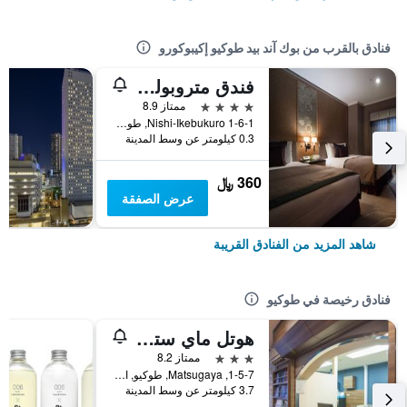
فنادق بالقرب من بوك آند بيد طوكيو إكيبوكورو
فندق متروبوليتان طوكيو اكيبوكورو
4 نجوم
ممتاز 8.9
1-6-1 Nishi-Ikebukuro, طوكيو, اليابان
0.3 كيلومتر عن وسط المدينة
360 ﷼
عرض الصفقة
شاهد المزيد من الفنادق القريبة
فنادق رخيصة في طوكيو
هوتل ماي ستايز أوينو إناريتشو
3 نجوم
ممتاز 8.2
1-5-7, Matsugaya, طوكيو, اليابان
3.7 كيلومتر عن وسط المدينة