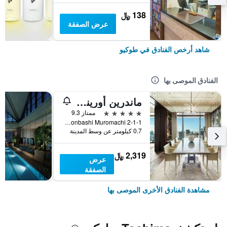
138 ﷼
عرض الصفقة
شاهد أرخص الفنادق في طوكيو
الفنادق الموصى بها
ماندرين أورينتال، طوكيو
5 نجوم
ممتاز 9.3
2-1-1 Nihonbashi Muromachi, طوكيو, اليابان
0.7 كيلومتر عن وسط المدينة
2,319 ﷼
عرض
الصفقة
مشاهدة الفنادق الأخرى الموصى بها