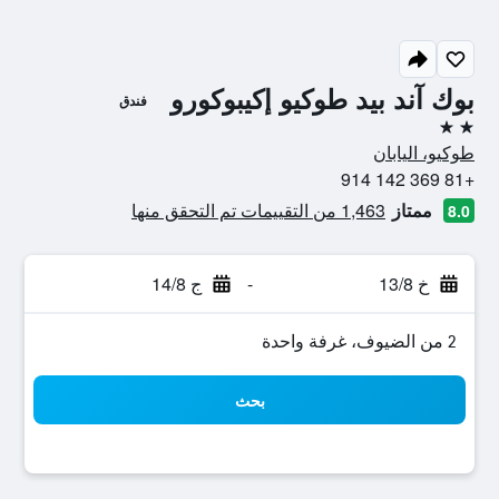
بوك آند بيد طوكيو إكيبوكورو
فندق
2 نجمتين
طوكيو، اليابان
+81 369 142 914
ممتاز
1,463 من التقييمات تم التحقق منها
8.0
خ 13/8
-
ج 14/8
2 من الضيوف، غرفة واحدة
بحث