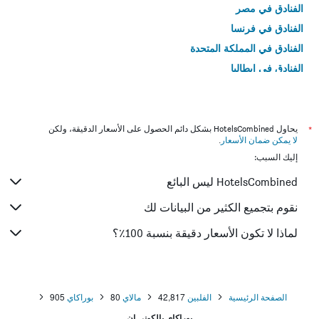
الفنادق في مصر
الفنادق في فرنسا
الفنادق في المملكة المتحدة
الفنادق في إيطاليا
الفنادق في تايلاند
*
يحاول HotelsCombined بشكل دائم الحصول على الأسعار الدقيقة، ولكن
لا يمكن ضمان الأسعار
.
إليك السبب:
HotelsCombined ليس البائع
نقوم بتجميع الكثير من البيانات لك
لماذا لا تكون الأسعار دقيقة بنسبة 100٪؟
الصفحة الرئيسية
الفلبين
42,817
مالاي
80
بوراكاي
905
بوراكاي بالكوني إن