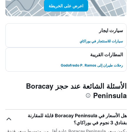
اعرض على الخريطة
سيارت ايجار
سيارات للاستئجار في بوراكاي
المطارات القريبة
رحلات طيران إلى Godofredo P. Ramos
الأسئلة الشائعة عند حجز Boracay
Peninsula
هل الأسعار في Boracay Peninsula قابلة للمقارنة
بفنادق 3 نجوم في بوراكاي؟
يكون سعر Boracay Peninsula عادة أقل من متوسط ​​سعر فندق