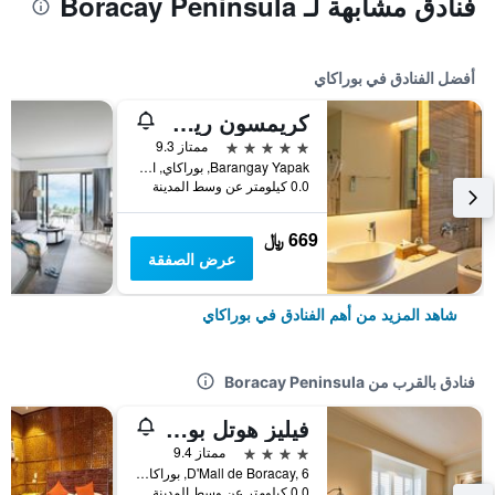
فنادق مشابهة لـ Boracay Peninsula
أفضل الفنادق في بوراكاي
كريمسون ريزورت آند سبا بوراكاي
5 نجوم
ممتاز 9.3
Barangay Yapak, بوراكاي, الفلبين
0.0 كيلومتر عن وسط المدينة
669 ﷼
عرض الصفقة
شاهد المزيد من أهم الفنادق في بوراكاي
فنادق بالقرب من Boracay Peninsula
فيليز هوتل بوراكاي مانيدجد باي إنديرون هوتلز
4 نجوم
ممتاز 9.4
D'Mall de Boracay, 6, بوراكاي, الفلبين
0.0 كيلومتر عن وسط المدينة