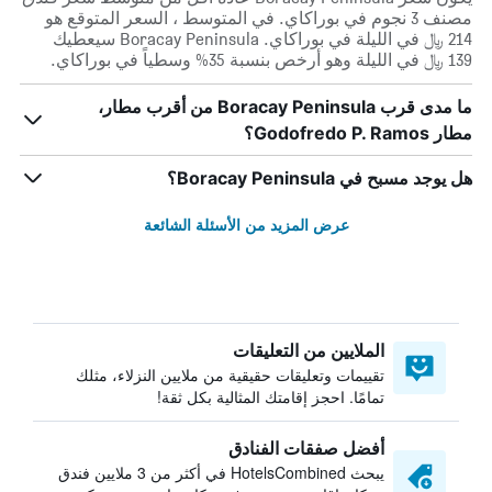
مصنف 3 نجوم في بوراكاي. في المتوسط ، السعر المتوقع هو
214 ﷼ في الليلة في بوراكاي. Boracay Peninsula سيعطيك
139 ﷼ في الليلة وهو أرخص بنسبة 35% وسطياً في بوراكاي.
ما مدى قرب Boracay Peninsula من أقرب مطار،
مطار Godofredo P. Ramos؟
هل يوجد مسبح في Boracay Peninsula؟
عرض المزيد من الأسئلة الشائعة
الملايين من التعليقات
تقييمات وتعليقات حقيقية من ملايين النزلاء، مثلك
تمامًا. احجز إقامتك المثالية بكل ثقة!
أفضل صفقات الفنادق
يبحث HotelsCombined في أكثر من 3 ملايين فندق