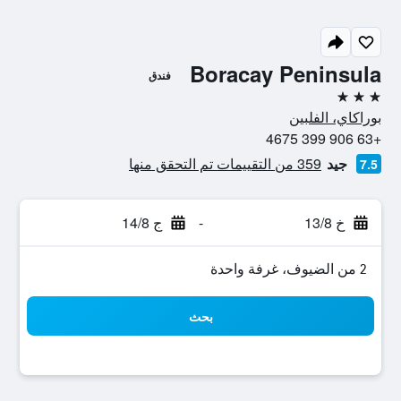
Boracay Peninsula
فندق
3 نجوم
بوراكاي، الفلبين
+63 906 399 4675
جيد
359 من التقييمات تم التحقق منها
7.5
خ 13/8
-
ج 14/8
2 من الضيوف، غرفة واحدة
بحث