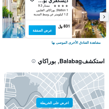
ديسكفري بوراكاي
4 نجوم
ممتاز 9.3
Station 1, بوراكاي, الفلبين
1.2 كيلومتر عن وسط المدينة
831 ﷼
عرض الصفقة
مشاهدة الفنادق الأخرى الموصى بها
استكشفBalabag, بوراكاي
اعرض على الخريطة