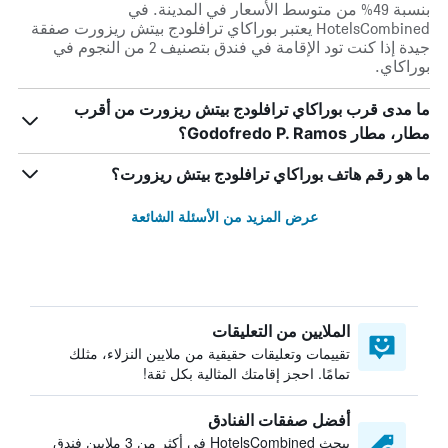
بنسبة 49% من متوسط الأسعار في المدينة. في
HotelsCombined يعتبر بوراكاي ترافلودج بيتش ريزورت صفقة
جيدة إذا كنت تود الإقامة في فندق بتصنيف 2 من النجوم في
بوراكاي.
ما مدى قرب بوراكاي ترافلودج بيتش ريزورت من أقرب
مطار، مطار Godofredo P. Ramos؟
ما هو رقم هاتف بوراكاي ترافلودج بيتش ريزورت؟
عرض المزيد من الأسئلة الشائعة
الملايين من التعليقات
تقييمات وتعليقات حقيقية من ملايين النزلاء، مثلك
تمامًا. احجز إقامتك المثالية بكل ثقة!
أفضل صفقات الفنادق
يبحث HotelsCombined في أكثر من 3 ملايين فندق