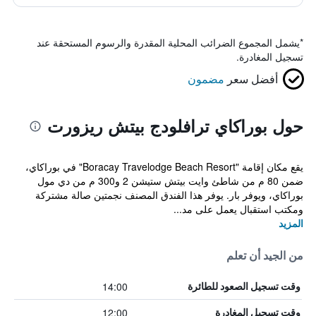
*
يشمل المجموع الضرائب المحلية المقدرة والرسوم المستحقة عند
تسجيل المغادرة.
أفضل سعر
مضمون
حول بوراكاي ترافلودج بيتش ريزورت
يقع مكان إقامة "Boracay Travelodge Beach Resort" في بوراكاي،
ضمن 80 م من شاطئ وايت بيتش ستيشن 2 و300 م من دي مول
بوراكاي، ويوفر بار. يوفر هذا الفندق المصنف نجمتين صالة مشتركة
ومكتب استقبال يعمل على مد...
المزيد
من الجيد أن تعلم
14:00
وقت تسجيل الصعود للطائرة
12:00
وقت تسجيل المغادرة