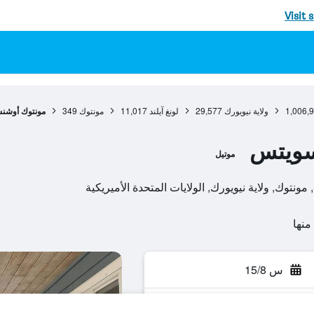
Visit 
1,006,
ولاية نيويورك
29,577
لونغ آيلند
11,017
مونتوك
349
مونتوك أوشن
سويتس
موتيل
س 15/8