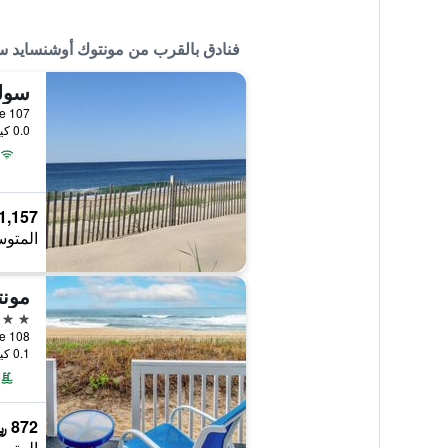
فنادق بالقرب من مونتوك أوشنسايد 
سول
0.0 كيلومتر عن وسط المدينة
1,157 ﷼
المتوس
مونت
2 نجمتين
0.1 كيلومتر عن وسط المدينة
872 ﷼