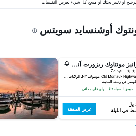
ة مرشح أو تغيير بحثك أو مسح كل شيء لعرض التقييمات.
ونتوك أوشنسايد سويتس
جورانيز مونتاوك ريزورت آند سيووتر سبا
جيد 7.4
290 Old Montauk Highway, مونتوك, NY, الولايات المتحدة الأميريكية
حوض السباحة
واي فاي مجاني
عرض الصفقة
ط في الليلة