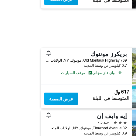
المتوسط في الليلة
بريكرز مونتوك
769 Old Montauk Highway, مونتوك, NY, الولايات المتحدة الأميريكية
0.7 كيلومتر عن وسط المدينة
واي فاي مجاني
موقف السيارات
617 ﷼
المتوسط في الليلة
عرض الصفقة
إيه وايف إن
3 نجوم
جيد 7.5
32 Elmwood Avenue, مونتوك, NY, الولايات المتحدة الأميريكية
0.9 كيلومتر عن وسط المدينة