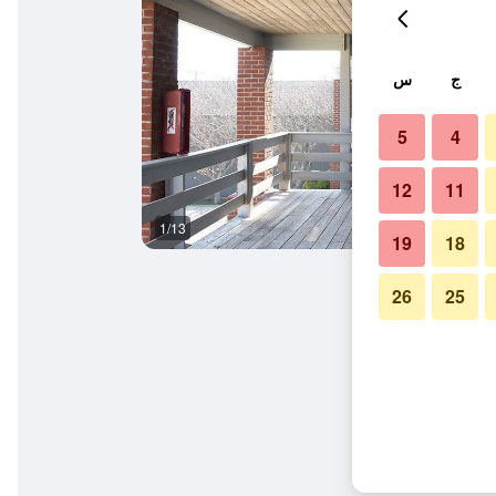
ج
س
5
4
12
11
1/13
غرفة معيشة
19
18
26
25