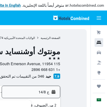
ar.hotelscombined.com
متوفر أيضاً باللغة الإنجليزية.
site in English
رحلات طيران
الصفحة الرئيسية
الولايات المتحدة الأميريكية
974
فنادق
مونتوك أوشنسايد 
سيارات
3 نجوم
حزم العروض
115 South Emerson Avenue, 11954, مونتوك, ولاية نيويورك, الولايات المتحدة الأميريكية
+1 631 668 2896
استكشاف
جيد
346 من التقييمات تم التحقق منها
7.9
رحلات
ج 14/8
-
العَرَبِيَّة
2 من الضيوف، غرفة واحدة