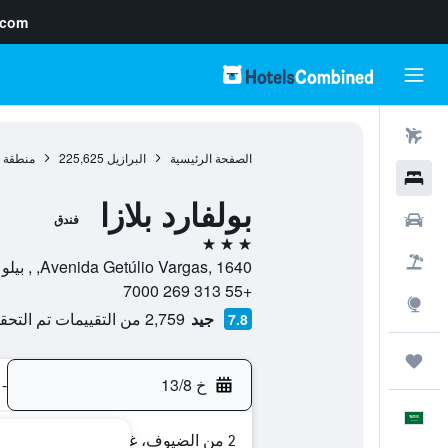
.com
رحلات طيران
الصفحة الرئيسية
البرازيل
225,625
منطقة 
فنادق
بولفارد بلازا
سيارات
فندق
3 نجوم
حزم العروض
Avenida Getúlio Vargas, 1640, , بيلو هوريزونت, ولاية ميناس جيريس, البرازيل
+55 313 269 7000
استكشاف
جيد
2,759 من التقييمات تم التحقق منها
7.8
رحلات
خ 13/8
-
العَرَبِيَّة
2 من الضيوف، غرفة واحدة