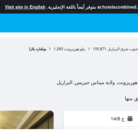
ar.hotelscombined
متوفر أيضاً باللغة الإنجليزية.
Visit site in English
جنوب شرق البرازيل
105,871
بيلو هوريزونت
1,283
بولفارد بلازا
ج 14/8