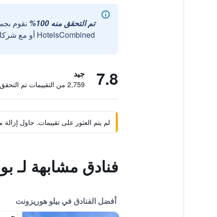
تم التحقق منه 100%
نقوم بجم
HotelsCombined أو مع شركائنا الخارجيين الموثوقين.
7.8
جيد
2,759 من التقييمات تم التحقق منها
لم يتم العثور على تقييمات. حاول إزال
فنادق مشابهة لـ بولف
أفضل الفنادق في بيلو هوريزونت