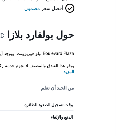
أفضل سعر
مضمون
حول بولفارد بلازا
Boulevard Plaza بيلو هوريزونت. ويوجد أيضاً نادي رياضي بالإضافة إلى تراس على سطح، مسبح خارجي ومعاملات فورية للحجز والمغادرة.
يوفر هذا الفندق والمصنف 4 نجوم خدمة ركن السيارات، استقبال على مدار ال...
المزيد
من الجيد أن تعلم
وقت تسجيل الصعود للطائرة
الدفع والإلغاء