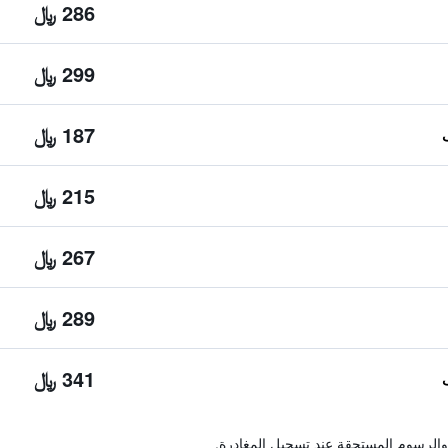
286 ﷼
299 ﷼
187 ﷼
215 ﷼
267 ﷼
289 ﷼
341 ﷼
والرسوم المستحقة عند تسجيل المغادرة.