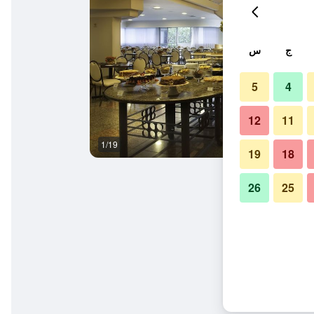
ج
س
5
4
12
11
1/19
غرفة الاجتماعات
19
18
26
25