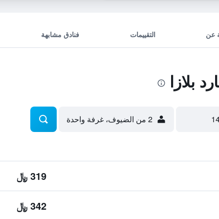
 عن
التقييمات
فنادق مشابهة
د بلازا
2 من الضيوف، غرفة واحدة
319 ﷼
342 ﷼