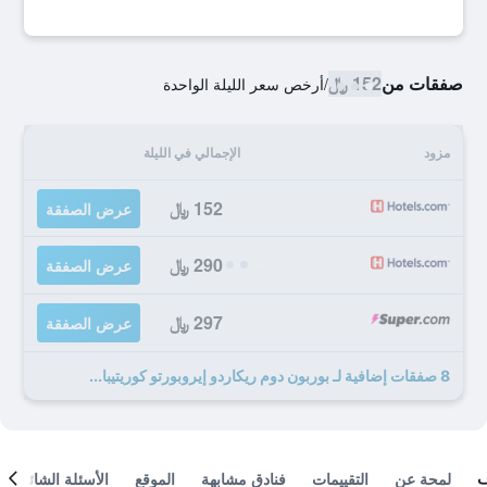
صفقات من
152 ﷼
/
أرخص سعر الليلة الواحدة
مزود
الإجمالي في الليلة
152 ﷼
عرض الصفقة
290 ﷼
عرض الصفقة
297 ﷼
عرض الصفقة
8 صفقات إضافية لـ بوربون دوم ريكاردو إيروبورتو كوريتيبا...
لمحة عن
التقييمات
فنادق مشابهة
الموقع
الأسئلة الشائعة