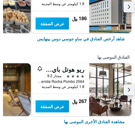
1.9 كيلومتر عن وسط المدينة
186 ﷼
عرض الصفقة
شاهد أرخص الفنادق في ساو جوسي دوس بينهايس
الفنادق الموصى بها
ريو هوتل باي بوربون كوريتيبا آيروبورتو
4 نجوم
ممتاز 9.2
Avenida Rocha Pombo 2564, ساو جوسي دوس بينهايس, البرازيل
1.8 كيلومتر عن وسط المدينة
267 ﷼
عرض الصفقة
مشاهدة الفنادق الأخرى الموصى بها