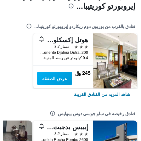
إيروبورتو كوريتيبا...
فنادق بالقرب من بوربون دوم ريكاردو إيروبورتو كوريتيبا...
هوتل إكسكلوزيفو
3 نجوم
ممتاز 8.7
Rua Tenente Djalma Dutra, 200, ساو جوسي دوس بينهايس, البرازيل
0.4 كيلومتر عن وسط المدينة
245 ﷼
عرض الصفقة
شاهد المزيد من الفنادق القريبة
فنادق رخيصة في ساو جوسي دوس بينهايس
إيبيس بدجيت كوريتيبا أيروبورتو
3 نجوم
ممتاز 8.2
Avenida Rocha Pombo 2600, ساو جوسي دوس بينهايس, البرازيل