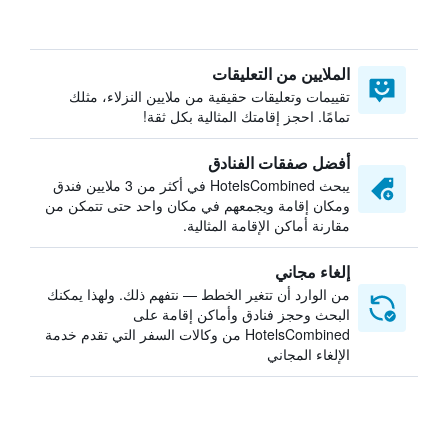
الملايين من التعليقات
تقييمات وتعليقات حقيقية من ملايين النزلاء، مثلك
تمامًا. احجز إقامتك المثالية بكل ثقة!
أفضل صفقات الفنادق
يبحث HotelsCombined في أكثر من 3 ملايين فندق
ومكان إقامة ويجمعهم في مكان واحد حتى تتمكن من
مقارنة أماكن الإقامة المثالية.
إلغاء مجاني
من الوارد أن تتغير الخطط — نتفهم ذلك. ولهذا يمكنك
البحث وحجز فنادق وأماكن إقامة على
HotelsCombined من وكالات السفر التي تقدم خدمة
الإلغاء المجاني