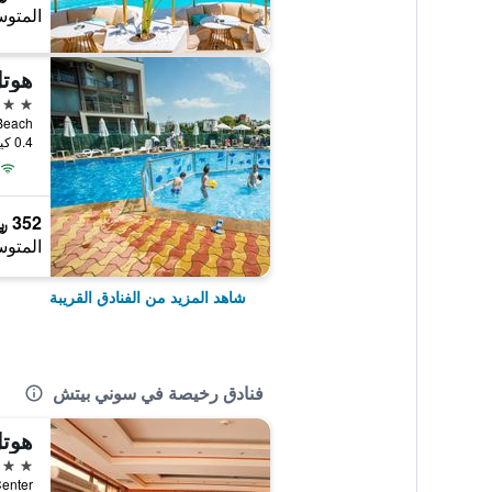
المتوس
3 نجوم
Sunny Beach, 
0.4 كيلومتر عن وسط المدينة
352 ﷼
المتوس
شاهد المزيد من الفنادق القريبة
فنادق رخيصة في سوني بيتش
هوتل
3 نجوم
ach-Center