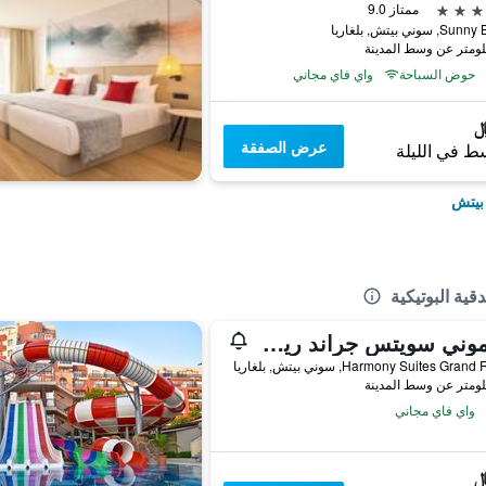
ممتاز 9.0
سوني بيتش, بلغاريا
حوض السباحة
واي فاي مجاني
عرض الصفقة
ط في الليلة
بيتش
ية البوتيكية
هارموني سويتس جراند ريزورت
Harmony Suites Gra, سوني بيتش, بلغاريا
واي فاي مجاني