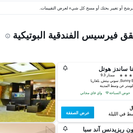
ة مرشح أو تغيير بحثك أو مسح كل شيء لعرض التقييمات.
قق فيرسيس الفندقية البوتيكية
نا ساندز هوتل
ممتاز 9.3
سوني بيتش, بلغاريا
حوض السباحة
واي فاي مجاني
عرض الصفقة
ط في الليلة
ون ريزيدنس آند سبا