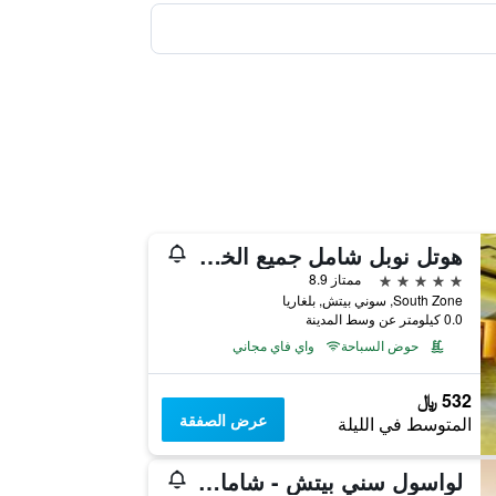
هوتل نوبل شامل جميع الخدمات
5 نجوم
ممتاز 8.9
South Zone, سوني بيتش, بلغاريا
0.0 كيلومتر عن وسط المدينة
حوض السباحة
واي فاي مجاني
532 ﷼
عرض الصفقة
المتوسط في الليلة
ٔلواسول سني بيتش - شامامل جميع الخدمات - لبالغن فقلي