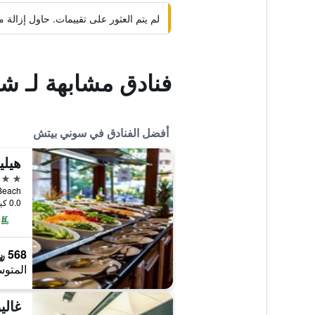
لم يتم العثور على تقييمات. حاول إزال
فنادق مشابهة لـ ش
أفضل الفنادق في سوني بيتش
هيلي
5 نجوم
Sunny Beach, 
0.0 كيلومتر عن وسط المدينة
568 ﷼
المتوس
غالي