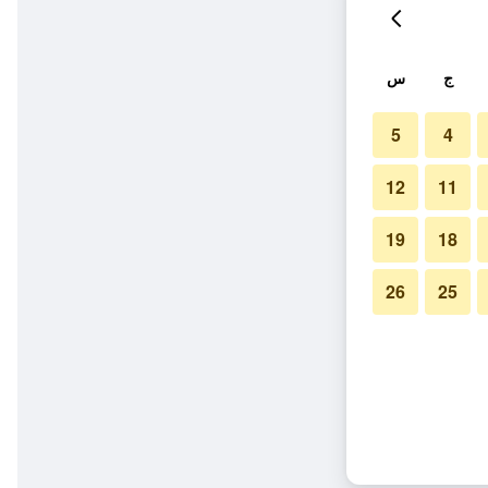
ج
س
5
4
12
11
19
18
26
25