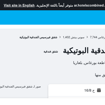
ar.hotelscombined
متوفر أيضاً باللغة الإنجليزية.
Visit site in English
رغاس
7,744
سوني بيتش
1,402
شقق فيرسيس الفندقية البوتيكية
ية البوتيكية
شقق فندقية
صور لـ شقق فيرسيس الفندقية البوت
ح 16/8