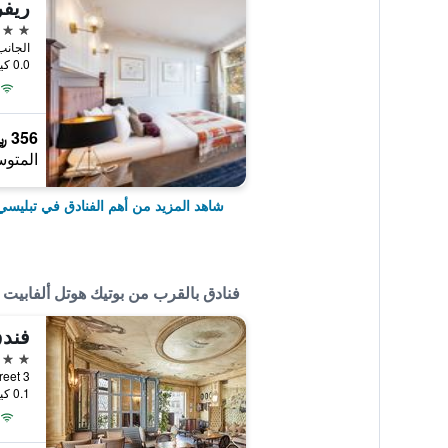
ريفر
5 نجوم
0.0 كيلومتر عن وسط المدينة
356 ﷼
المتوس
شاهد المزيد من أهم الفنادق في تبليسي
فنادق بالقرب من بوتيك هوتل ألفابيت
فند
3 نجوم
a Street 3
0.1 كيلومتر عن وسط المدينة