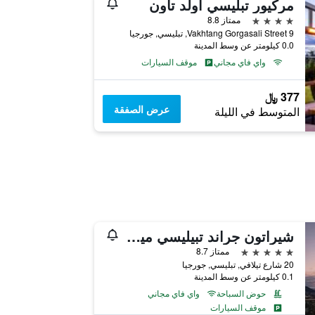
مركيور تبليسي أولد تاون
4 نجوم
ممتاز 8.8
9 Vakhtang Gorgasali Street, تبليسي, جورجيا
0.0 كيلومتر عن وسط المدينة
واي فاي مجاني
موقف السيارات
377 ﷼
عرض الصفقة
المتوسط في الليلة
شيراتون جراند تبيليسي ميتيتشي بالاس
5 نجوم
ممتاز 8.7
20 شارع تيلافي, تبليسي, جورجيا
0.1 كيلومتر عن وسط المدينة
حوض السباحة
واي فاي مجاني
موقف السيارات