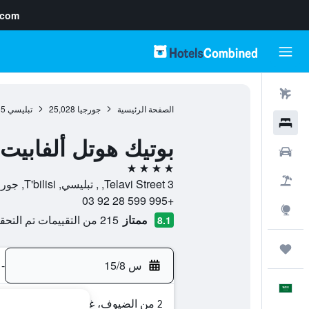
.com
رحلات طيران
الصفحة الرئيسية
جورجيا
25,028
تبليسي
35
فنادق
بوتيك هوتل ألفابيت
سيارات
4 نجوم
حزم العروض
Telavi Street 3, , تبليسي, T'bilisi, جورجيا
+995 599 28 92 03
استكشاف
ممتاز
215 من التقييمات تم التحقق منها
8.1
رحلات
س 15/8
-
العَرَبِيَّة
2 من الضيوف، غرفة واحدة