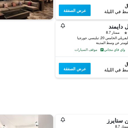
عرض الصفقة
ط في الليلة
 دايمند
ممتاز 8.7
ي الخامس 20, تبليسي, جورجيا
واي فاي مجاني
موقف السيارات
عرض الصفقة
ط في الليلة
 ستايرز
واحدة
متاز 8.7