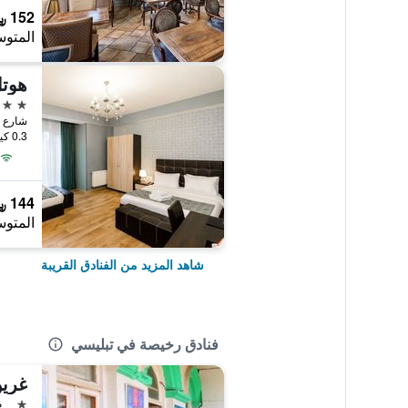
152 ﷼
المتوس
هوتل
3 نجوم
شارع ايفريل
0.3 كيلومتر عن وسط المدينة
144 ﷼
المتوس
شاهد المزيد من الفنادق القريبة
فنادق رخيصة في تبليسي
غرين
نجمة 
م