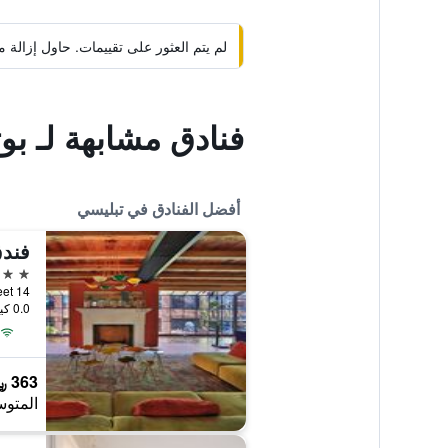
لم يتم العثور على تقييمات. حاول إزال
فنادق مشابهة لـ بو
أفضل الفنادق في تبليسي
فندق
5 نجوم
14 Merab Kostava Street, تبليسي, جورجيا
0.0 كيلومتر عن وسط المدينة
363 ﷼
المتوس