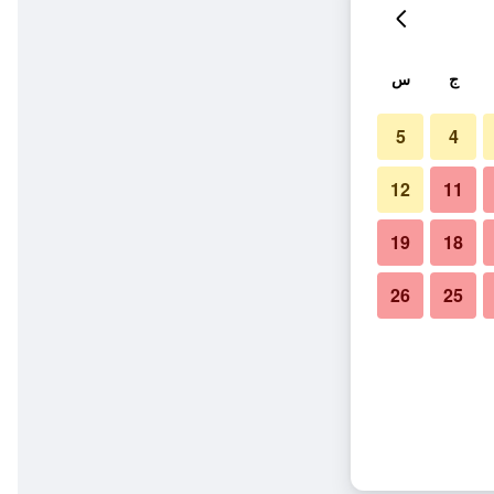
ج
س
5
4
12
11
19
18
26
25