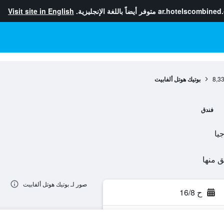
ar.hotelscombined
متوفر أيضاً باللغة الإنجليزية.
Visit site in English
8,3
بوتيك هوتل ألفابيت
فندق
صور لـ بوتيك هوتل ألفابيت
ح 16/8