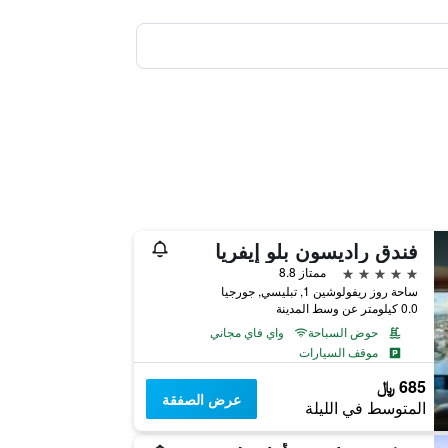
فندق راديسون بلو إيفريا
5 نجوم
ممتاز 8.8
ساحة روز ريفولوشين 1, تبليسي, جورجيا
0.0 كيلومتر عن وسط المدينة
حوض السباحة
واي فاي مجاني
موقف السيارات
685 ﷼
عرض الصفقة
المتوسط في الليلة