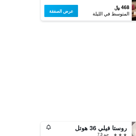
468 ﷼
عرض الصفقة
المتوسط في الليلة
روستا فيلي 36 هوتل
3 نجوم
جيد 7.3