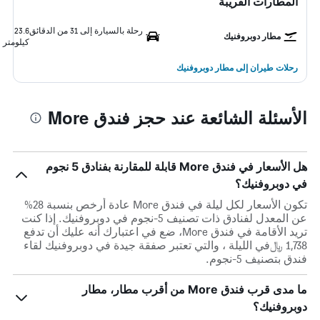
المطارات القريبة
رحلة بالسيارة إلى 31 من الدقائق
23.6
مطار دوبروفنيك
كيلومتر
رحلات طيران إلى مطار دوبروفنيك
الأسئلة الشائعة عند حجز فندق More
هل الأسعار في فندق More قابلة للمقارنة بفنادق 5 نجوم
في دوبروفنيك؟
تكون الأسعار لكل ليلة في فندق More عادة أرخص بنسبة 28%
عن المعدل لفنادق ذات تصنيف 5-نجوم في دوبروفنيك. إذا كنت
تريد الأقامة في فندق More، ضع في اعتبارك أنه عليك أن تدفع
1,738 ﷼في الليلة ، والتي تعتبر صفقة جيدة في دوبروفنيك لقاء
فندق بتصنيف 5-نجوم.
ما مدى قرب فندق More من أقرب مطار، مطار
دوبروفنيك؟