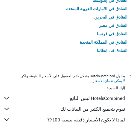
الفنادق في إندونيسيا
الفنادق في الامارات العربية المتحدة
الفنادق في البحرين
الفنادق في مصر
الفنادق في فرنسا
الفنادق في المملكة المتحدة
الفنادق في إيطاليا
الفنادق في تايلاند
*
يحاول HotelsCombined بشكل دائم الحصول على الأسعار الدقيقة، ولكن
لا يمكن ضمان الأسعار
.
إليك السبب:
HotelsCombined ليس البائع
نقوم بتجميع الكثير من البيانات لك
لماذا لا تكون الأسعار دقيقة بنسبة 100٪؟