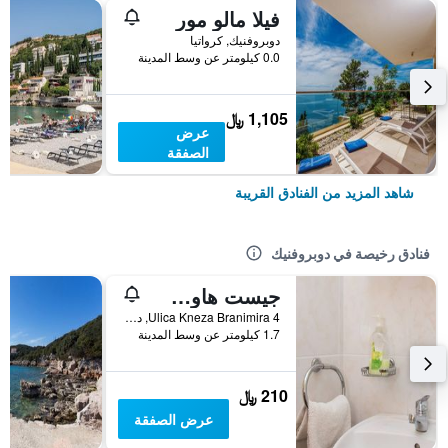
فيلا مالو مور
دوبروفنيك, كرواتيا
0.0 كيلومتر عن وسط المدينة
1,105 ﷼
عرض
الصفقة
شاهد المزيد من الفنادق القريبة
فنادق رخيصة في دوبروفنيك
جيست هاوس لجوبيكا
Ulica Kneza Branimira 4, دوبروفنيك, كرواتيا
1.7 كيلومتر عن وسط المدينة
210 ﷼
عرض الصفقة