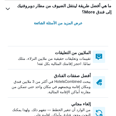
ما هي أفضل طريقة لينتقل الضيوف من مطار دوبروفنيك
إلى فندق More؟
عرض المزيد من الأسئلة الشائعة
الملايين من التعليقات
تقييمات وتعليقات حقيقية من ملايين النزلاء، مثلك
تمامًا. احجز إقامتك المثالية بكل ثقة!
أفضل صفقات الفنادق
يبحث HotelsCombined في أكثر من 3 ملايين فندق
ومكان إقامة ويجمعهم في مكان واحد حتى تتمكن من
مقارنة أماكن الإقامة المثالية.
إلغاء مجاني
من الوارد أن تتغير الخطط — نتفهم ذلك. ولهذا يمكنك
البحث وحجز فنادق وأماكن إقامة على