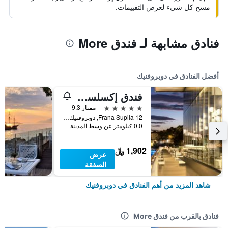
مسح كل شيء لعرض التقييمات.
فنادق مشابهة لـ فندق More
أفضل الفنادق في دوبروفنيك
فندق إكسلسيور
5 نجوم
ممتاز 9.3
Frana Supila 12, دوبروفنيك, كرواتيا
0.0 كيلومتر عن وسط المدينة
1,902 ﷼
عرض
الصفقة
شاهد المزيد من أهم الفنادق في دوبروفنيك
فنادق بالقرب من فندق More