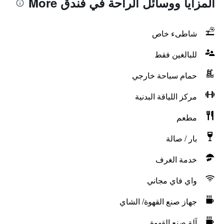
المزايا ووسائل الراحة في فندق More
شاطىء خاص
للبالغين فقط
حمام سباحة خارجي
مركز اللياقة البدنية
مطعم
بار / صالة
خدمة الغرف
واي فاي مجاني
جهاز صنع القهوة/ الشاي
آلة صنع القهوة