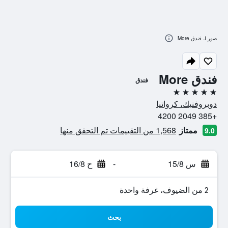
صور لـ فندق More
فندق More
فندق
5 نجوم
دوبروفنيك، كرواتيا
+385 2049 4200
ممتاز
1,568 من التقييمات تم التحقق منها
9.0
س 15/8
-
ح 16/8
2 من الضيوف، غرفة واحدة
بحث