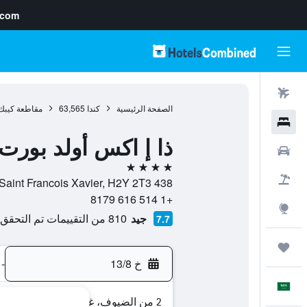
.com
رحلات طيران
الصفحة الرئيسية
كندا
63,565
مقاطعة كيبك
فنادق
ذا إ اكس أولد بورت
سيارات
4 نجوم
حزم العروض
438 Rue Saint Francois Xavier, H2Y 2T3, مونترال, مقاطعة كيبك, كندا
+1 514 616 8179
استكشاف
جيد
810 من التقييمات تم التحقق منها
7.7
رحلات
خ 13/8
-
العَرَبِيَّة
2 من الضيوف، غرفة واحدة