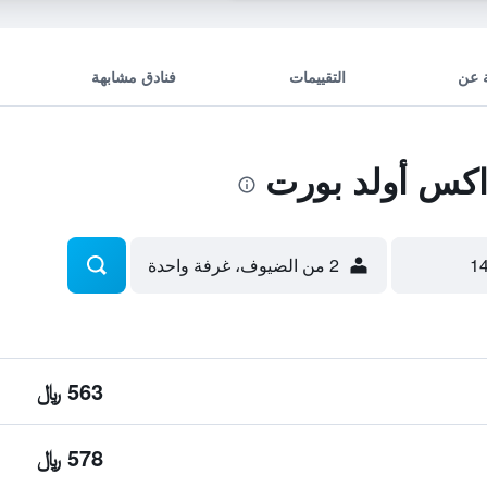
 عن
التقييمات
فنادق مشابهة
اكس أولد بورت
2 من الضيوف، غرفة واحدة
563 ﷼
578 ﷼