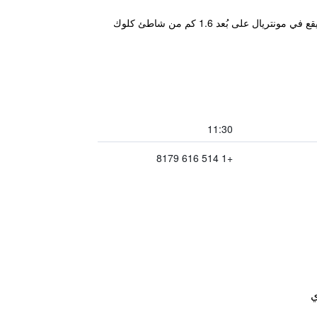
يوفر مكان إقامة "The SFX Old Port" إطلالات على المدينة وخدمة واي فاي مجاني ومواقف خاصة للسيارات مجاناً، وهو يقع في مونتريال على بُعد 1.6 كم من شاطئ كلوك
11:30
+1 514 616 8179
ي