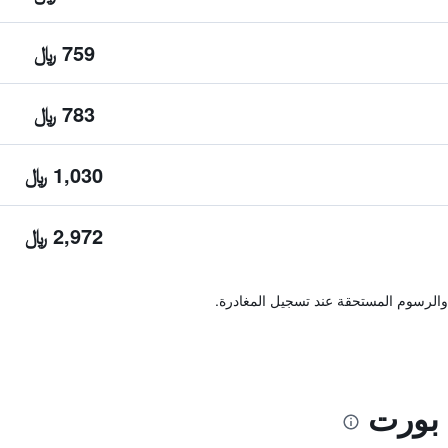
759 ﷼
783 ﷼
1,030 ﷼
2,972 ﷼
والرسوم المستحقة عند تسجيل المغادرة.
 بورت