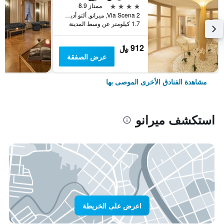
4 نجوم
ممتاز 8.9
Via Scena 2, ميرانو, ألتو أديجي, إيطاليا
1.7 كيلومتر عن وسط المدينة
912 ﷼
عرض الصفقة
مشاهدة الفنادق الأخرى الموصى بها
استكشف ميرانو
اعرض على الخريطة