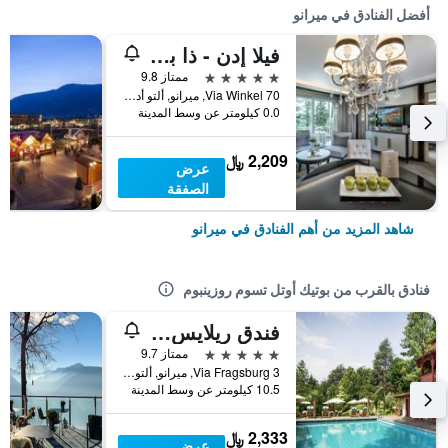
أفضل الفنادق في ميرانو
فيلا إدن - ذا برايفت ريتريت
5 نجوم
ممتاز 9.8
Via Winkel 70, ميرانو, ألتو أديجي, إيطاليا
0.0 كيلومتر عن وسط المدينة
2,209 ﷼
عرض
الصفقة
شاهد المزيد من أهم الفنادق في ميرانو
فنادق بالقرب من بوتيك أوتل تسوم روزينبوم
فندق ريلايس آند تشاتو كاستل فراغسبيرغ
5 نجوم
ممتاز 9.7
Via Fragsburg 3, ميرانو, ألتو أديجي, إيطاليا
10.5 كيلومتر عن وسط المدينة
2,333 ﷼
عرض