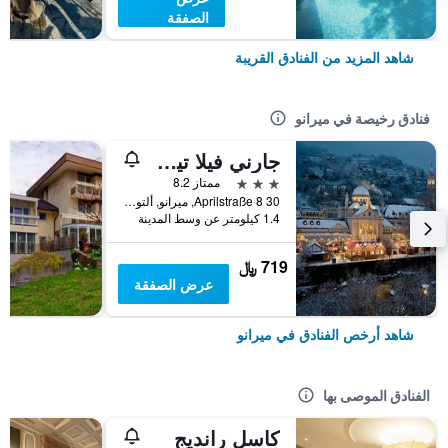
الصفقة
شاهد المزيد من الفنادق القريبة
فنادق رخيصة في ميرانو
جارني فيلا تيرول - للبالغين فقط
3 نجوم
ممتاز 8.2
30 Aprilstraße 8, ميرانو, ألتو أديجي, إيطاليا
1.4 كيلومتر عن وسط المدينة
719 ﷼
عرض الصفقة
شاهد أرخص الفنادق في ميرانو
الفنادق الموصى بها
كاسل رانديج