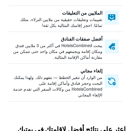
الملايين من التعليقات
تقييمات وتعليقات حقيقية من ملايين النزلاء، مثلك
تمامًا. احجز إقامتك المثالية بكل ثقة!
أفضل صفقات الفنادق
يبحث HotelsCombined في أكثر من 3 ملايين فندق
ومكان إقامة ويجمعهم في مكان واحد حتى تتمكن من
مقارنة أماكن الإقامة المثالية.
إلغاء مجاني
من الوارد أن تتغير الخطط — نتفهم ذلك. ولهذا يمكنك
البحث وحجز فنادق وأماكن إقامة على
HotelsCombined من وكالات السفر التي تقدم خدمة
الإلغاء المجاني
اعثر على نتائج أفضل لإقامتك في بوتيك