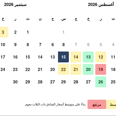
أغسطس 2026
سبتمبر 2026
ث
ث
ر
خ
ج
س
ح
ن
ث
ر
خ
3
2
1
1
لة الواحدة
10
9
8
7
6
8
7
6
5
4
حوض السباحة
لي في الليلة
17
16
15
14
13
15
14
13
12
11
 ﷼
عرض الصفقة
24
23
22
21
20
22
21
20
19
18
30
29
28
27
29
28
27
26
25
صور لـ بوتيك رومز باي نونو بان
سط
مرتفع
بناءً على متوسط أسعار الفنادق ذات الثلاث نجوم.