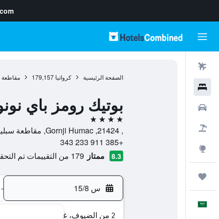
.com
رحلات طيران
الصفحة الرئيسية
كرواتيا
179,157
مقاطعة س
فنادق
بوتيك رومز باي نونو
سيارات
4 نجوم
حزم العروض
, 21424, Gornji Humac, مقاطعة سبليت-دالماسيا, كرواتيا
+385 911 233 343
استكشاف
ممتاز
179 من التقييمات تم التحقق منها
8.3
رحلات
س 15/8
-
العَرَبِيَّة
2 من الضيوف، غرفة واحدة