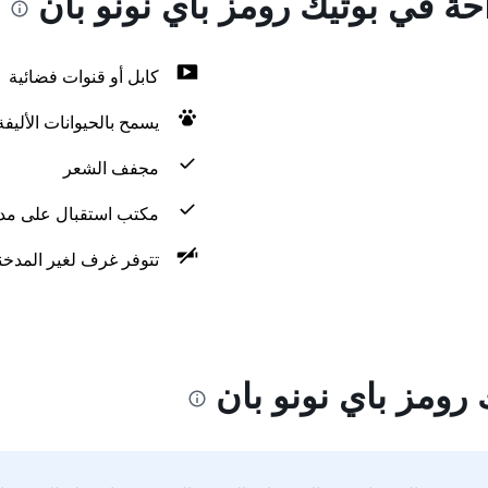
احة في بوتيك رومز باي نونو بان
كابل أو قنوات فضائية
يسمح بالحيوانات الأليف
مجفف الشعر
مكتب استقبال على مدار 24 س
تتوفر غرف لغير المدخن
رومز باي نونو بان