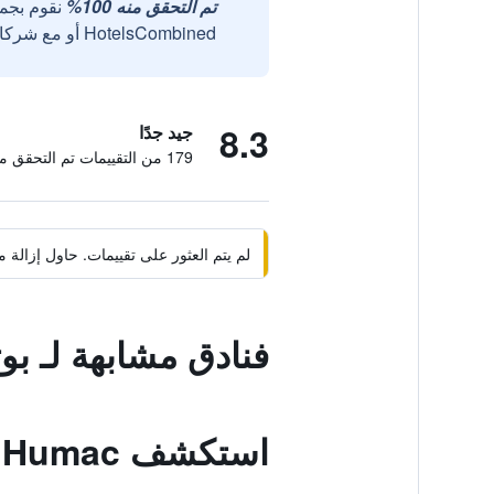
تم التحقق منه 100%
نقوم بجم
HotelsCombined أو مع شركائنا الخارجيين الموثوقين.
8.3
جيد جدًا
179 من التقييمات تم التحقق منها
لم يتم العثور على تقييمات. حاول إزال
فنادق مشابهة لـ بو
استكشف Gornji Humac