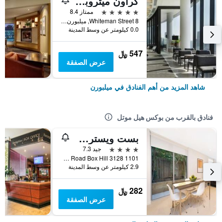
كراون ميتروبول ملبورن
5 نجوم
ممتاز 8.4
8 Whiteman Street, ميلبورن, VIC, أستراليا
0.0 كيلومتر عن وسط المدينة
547 ﷼
عرض الصفقة
شاهد المزيد من أهم الفنادق في ميلبورن
فنادق بالقرب من بوكس هيل موتل
بست ويسترن بلس ذا تيودور-بوكس هيل
4 نجوم
جيد 7.3
1101 Whitehorse Road Box Hill 3128, ميلبورن, VIC, أستراليا
2.9 كيلومتر عن وسط المدينة
282 ﷼
عرض الصفقة