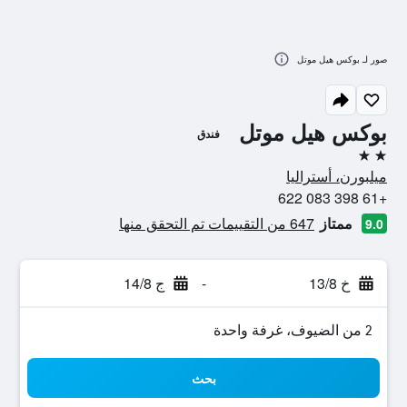
صور لـ بوكس هيل موتل
بوكس هيل موتل
فندق
2 نجمتين
ميلبورن، أستراليا
+61 398 083 622
ممتاز
647 من التقييمات تم التحقق منها
9.0
خ 13/8
-
ج 14/8
2 من الضيوف، غرفة واحدة
بحث