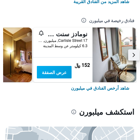
شاهد المزيد من الفنادق القريبة
فنادق رخيصة في ميلبورن
نومادز سنت كيلدا هوستل
17 Carlisle Street, ميلبورن, VIC, أستراليا
6.3 كيلومتر عن وسط المدينة
152 ﷼
عرض الصفقة
شاهد أرخص الفنادق في ميلبورن
استكشف ميلبورن