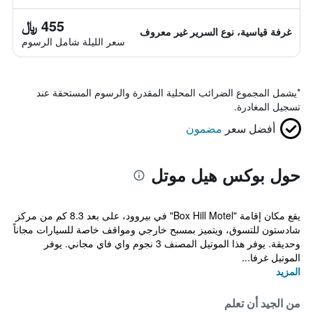
455 ﷼
غرفة قياسية، نوع السرير غير معروف
سعر الليلة شامل الرسوم
*
يشمل المجموع الضرائب المحلية المقدرة والرسوم المستحقة عند
تسجيل المغادرة.
أفضل سعر
مضمون
حول بوكس هيل موتل
يقع مكان إقامة "Box Hill Motel" في بيروود، على بعد 8.3 كم من مركز
شادستون للتسوق، ويتميز بمسبح خارجي ومواقف خاصة للسيارات مجاناً
وحديقة. يوفر هذا الموتيل المصنف 3 نجوم واي فاي مجاني. يوفر
الموتيل غرفا...
المزيد
من الجيد أن تعلم