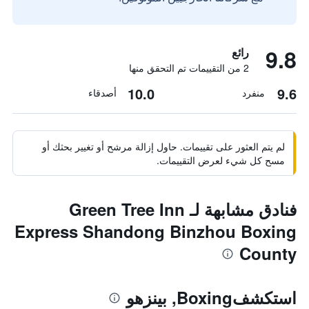
9.8
رائع
2 من التقييمات تم التحقق منها
10.0
9.6
منفرد
أصدقاء
لم يتم العثور على تقييمات. حاول إزالة مرشح أو تغيير بحثك أو
مسح كل شيء لعرض التقييمات.
فنادق مشابهة لـ Green Tree Inn
Express Shandong Binzhou Boxing
County
استكشفBoxing, بينزهو