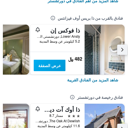
شاهد المزيد من أهم الفنادق في دورتشستر
فنادق بالقرب من ذا بريس أوف فيزانتس
ذا فوكس إن
Lower Ansty, دورتشستر, المملكة المتحدة
5.2 كيلومتر عن وسط المدينة
482 ﷼
عرض الصفقة
شاهد المزيد من الفنادق القريبة
فنادق رخيصة في دورتشستر
ذا أوك آت ديوليش
3 نجوم
ممتاز 8.7
The Oak At Dewlish, دورتشستر, المملكة المتحدة
11.6 كيلومتر عن وسط المدينة