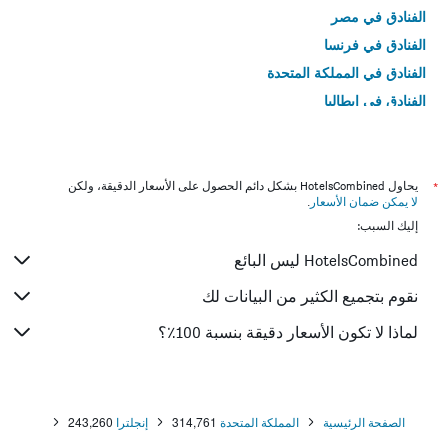
الفنادق في مصر
الفنادق في فرنسا
الفنادق في المملكة المتحدة
الفنادق في إيطاليا
الفنادق في تايلاند
*
يحاول HotelsCombined بشكل دائم الحصول على الأسعار الدقيقة، ولكن
لا يمكن ضمان الأسعار
.
إليك السبب:
HotelsCombined ليس البائع
نقوم بتجميع الكثير من البيانات لك
لماذا لا تكون الأسعار دقيقة بنسبة 100٪؟
الصفحة الرئيسية
المملكة المتحدة
314,761
إنجلترا
243,260