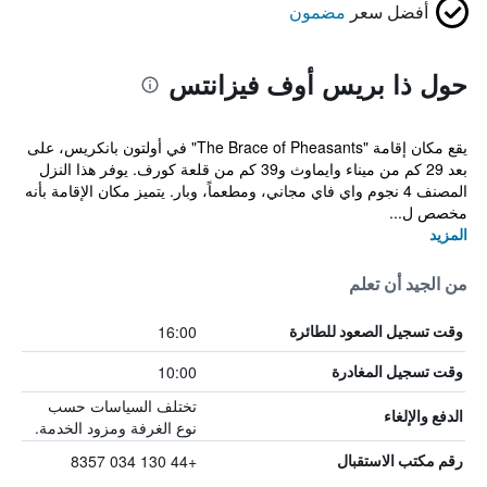
أفضل سعر
مضمون
حول ذا بريس أوف فيزانتس
يقع مكان إقامة "The Brace of Pheasants" في أولتون بانكريس، على
بعد 29 كم من ميناء وايماوث و39 كم من قلعة كورف. يوفر هذا النزل
المصنف 4 نجوم واي فاي مجاني، ومطعماً، وبار. يتميز مكان الإقامة بأنه
مخصص ل...
المزيد
من الجيد أن تعلم
16:00
وقت تسجيل الصعود للطائرة
10:00
وقت تسجيل المغادرة
تختلف السياسات حسب
الدفع والإلغاء
نوع الغرفة ومزود الخدمة.
+44 130 034 8357
رقم مكتب الاستقبال