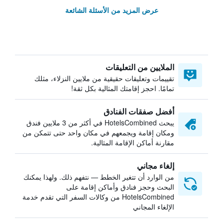
عرض المزيد من الأسئلة الشائعة
الملايين من التعليقات
تقييمات وتعليقات حقيقية من ملايين النزلاء، مثلك
تمامًا. احجز إقامتك المثالية بكل ثقة!
أفضل صفقات الفنادق
يبحث HotelsCombined في أكثر من 3 ملايين فندق
ومكان إقامة ويجمعهم في مكان واحد حتى تتمكن من
مقارنة أماكن الإقامة المثالية.
إلغاء مجاني
من الوارد أن تتغير الخطط — نتفهم ذلك. ولهذا يمكنك
البحث وحجز فنادق وأماكن إقامة على
HotelsCombined من وكالات السفر التي تقدم خدمة
الإلغاء المجاني