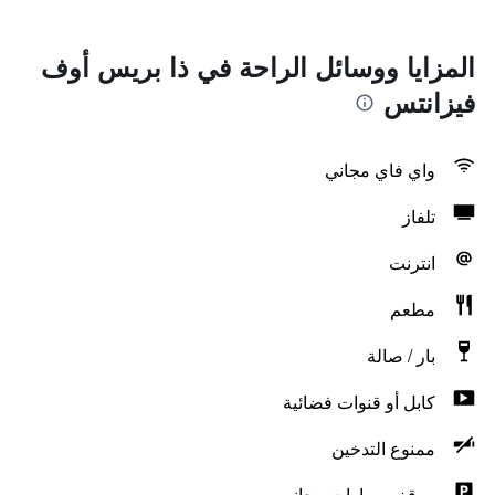
المزايا ووسائل الراحة في ذا بريس أوف
فيزانتس
واي فاي مجاني
تلفاز
انترنت
مطعم
بار / صالة
كابل أو قنوات فضائية
ممنوع التدخين
موقف سيارات مجاني