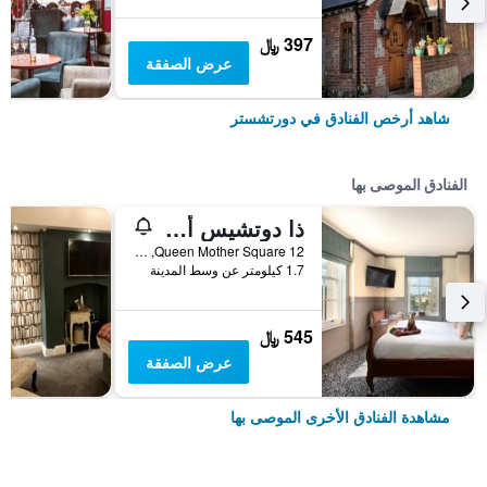
397 ﷼
عرض الصفقة
شاهد أرخص الفنادق في دورتشستر
الفنادق الموصى بها
ذا دوتشيس أوف كورنوول إن
12 Queen Mother Square, دورتشستر, المملكة المتحدة
1.7 كيلومتر عن وسط المدينة
545 ﷼
عرض الصفقة
مشاهدة الفنادق الأخرى الموصى بها