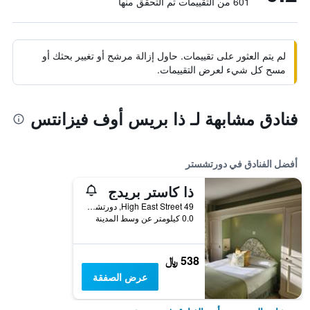
601 من التقييمات تم التحقق منها
لم يتم العثور على تقييمات. حاول إزالة مرشح أو تغيير بحثك أو
مسح كل شيء لعرض التقييمات.
فنادق مشابهة لـ ذا بريس أوف فيزانتس
أفضل الفنادق في دورتشستر
ذا كاستر بريدج
49 High East Street, دورتشستر, المملكة المتحدة
0.0 كيلومتر عن وسط المدينة
538 ﷼
عرض الصفقة