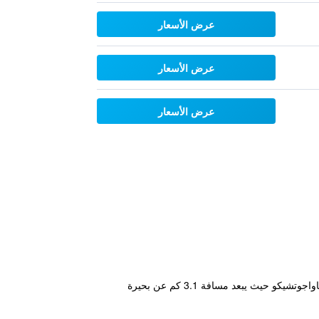
عرض الأسعار
عرض الأسعار
عرض الأسعار
يتمتع مكان إقامة "Breezbay Lake Resort Kawaguchiko" بموقع جيد في حي Fujikawaguchiko Onsen-kyo في فوجيكاواجوتشيكو حيث يبعد مسافة 3.1 كم عن بحيرة