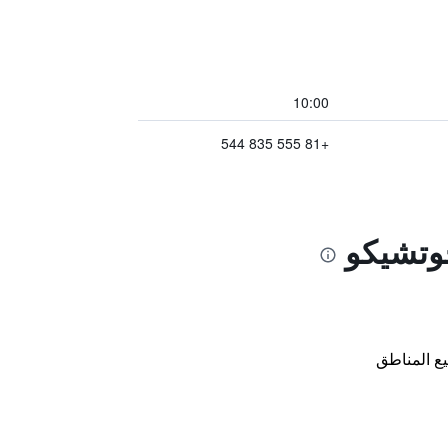
10:00
+81 555 835 544
جوتشيكو
ع المناطق