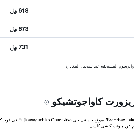
618 ﷼
673 ﷼
731 ﷼
والرسوم المستحقة عند تسجيل المغادرة.
ريزورت كاواجوتشيكو