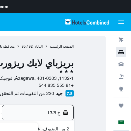
.com
رحلات طيران
الصفحة الرئيسية
اليابان
95,492
محافظة يا
فنادق
بريزباي لايك ريزور
سيارات
3 نجوم
حزم العروض
1132-1, Azagawa, 401-0303, فوجيكاواجوتشيكو, محافظة ياماناشي, اليابان
+81 555 835 544
استكشاف
جيد
220 من التقييمات تم التحقق منها
7.8
رحلات
خ 13/8
-
العَرَبِيَّة
2 من الضيوف، غرفة واحدة