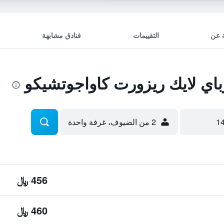
 عن
التقييمات
فنادق مشابهة
اي لايك ريزورت كاواجوتشيكو
2 من الضيوف، غرفة واحدة
456 ﷼
460 ﷼