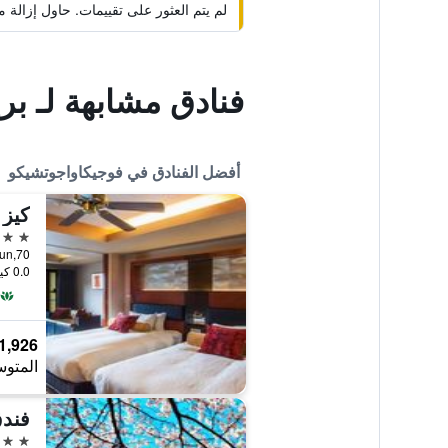
لم يتم العثور على تقييمات. حاول إزال
فنادق مشابهة لـ بر
أفضل الفنادق في فوجيكاواجوتشيكو
كيز 
4 نجوم
0.0 كيلومتر عن وسط المدينة
1,926 ﷼
المتوس
فندق
4 نجوم