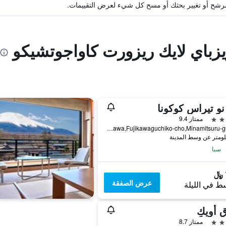
ة مرشح أو تغيير بحثك أو مسح كل شيء لعرض التقييمات.
يزباي لايك ريزورت كاواجوتشيكو
نو تيراس كوكونا
ممتاز 9.4
70,Azagawa,Fujikawaguchiko-cho,Minamitsuru-gun, فوجيكاواجوتشيكو, اليابان
سبا
عرض الصفقة
ط في الليلة
 أويكِ
ممتاز 8.7