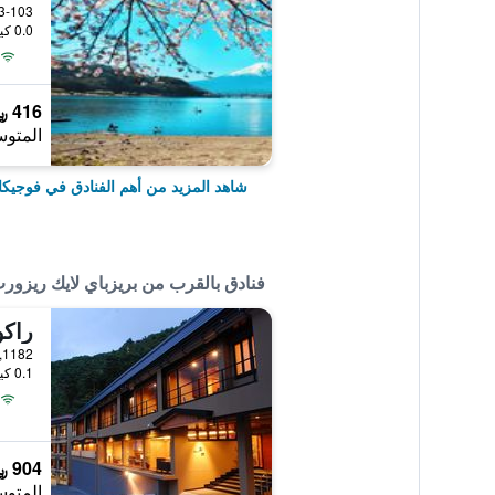
atsu 6713-103
0.0 كيلومتر عن وسط المدينة
416 ﷼
المتوس
شاهد المزيد من أهم الفنادق في فوجيك
فنادق بالقرب من بريزباي لايك ريزور
راكو
0.1 كيلومتر عن وسط المدينة
904 ﷼
المتوس