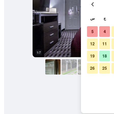
ج
س
5
4
12
11
1/7
حمام
19
18
26
25