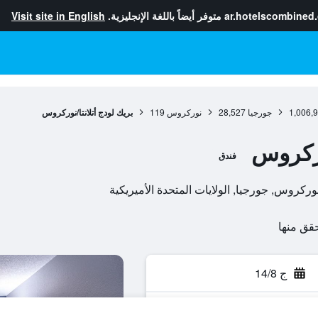
ar.hotelscombined
متوفر أيضاً باللغة الإنجليزية.
Visit site in English
1,006,
جورجيا
28,527
نوركروس
119
بريك لودج أتلانتا/نوركروس
وركروس
فندق
ج 14/8