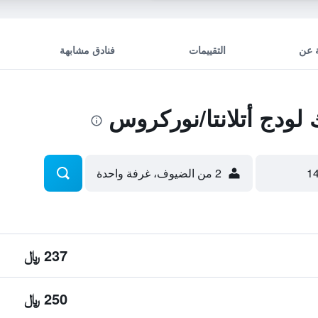
 عن
التقييمات
فنادق مشابهة
ودج أتلانتا/نوركروس
2 من الضيوف، غرفة واحدة
237 ﷼
250 ﷼