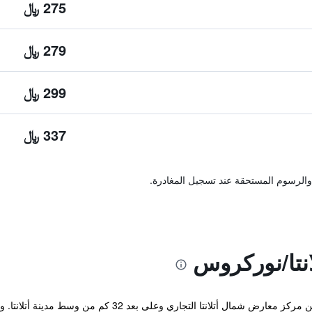
275 ﷼
279 ﷼
299 ﷼
337 ﷼
والرسوم المستحقة عند تسجيل المغادرة.
نتا/نوركروس
يقع هذا الفندق على بعد 5 دقائق بالسيارة من مركز معارض شمال 