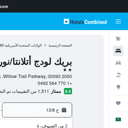
.com
رحلات طيران
الصفحة الرئيسية
الولايات المتحدة الأميريكية
985
فنادق
بريك لودج أتلانتا/ن
سيارات
2 نجمتين
حزم العروض
2050 Willow Trail Parkway, 30093, نوركروس, جورجيا, الولايات المتحدة الأميريكية
+1 770 564 0492
استكشاف
ممتاز
1,511 من التقييمات تم التحقق منها
8.5
رحلات
خ 13/8
-
العَرَبِيَّة
2 من الضيوف، غرفة واحدة