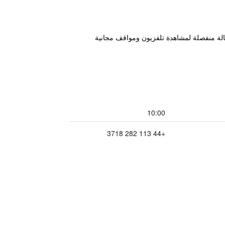
موقف لعربات الخيول والمدار عائليًا في القرن الـ 18 ويضم بار صغير وصالة منفصلة لمشاهدة تلفزيون ومواقف مجانية
10:00
+44 113 282 3718