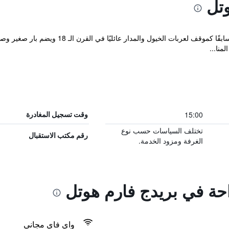
تل
تم بناء Bridge Farm Hotel الذي استُعمل سابقًا ك
منا...
15:00
وقت تسجيل المغادرة
تختلف السياسات حسب نوع
رقم مكتب الاستقبال
الغرفة ومزود الخدمة.
احة في بريدج فارم هوتل
واي فاي مجاني