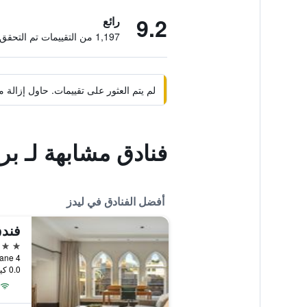
9.2
رائع
1,197 من التقييمات تم التحقق منها
لم يتم العثور على تقييمات. حاول إزال
فنادق مشابهة لـ بر
أفضل الفنادق في ليدز
فندق
4 نجوم
0.0 كيلومتر عن وسط المدينة