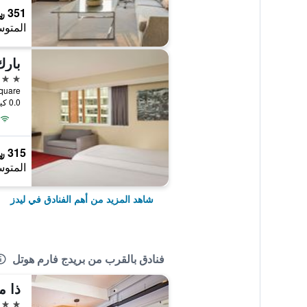
351 ﷼
المتوس
بارك
4 نجوم
City Square
0.0 كيلومتر عن وسط المدينة
315 ﷼
المتوس
شاهد المزيد من أهم الفنادق في ليدز
فنادق بالقرب من بريدج فارم هوتل
ذا م
3 نجوم