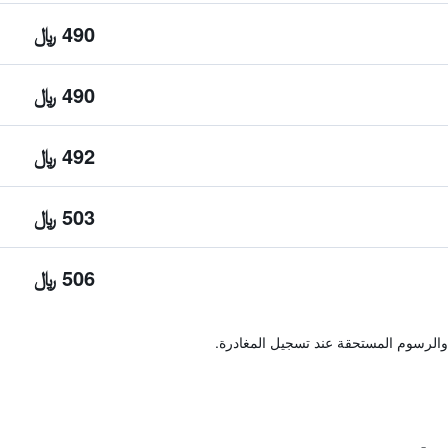
490 ﷼
490 ﷼
492 ﷼
503 ﷼
506 ﷼
والرسوم المستحقة عند تسجيل المغادرة.