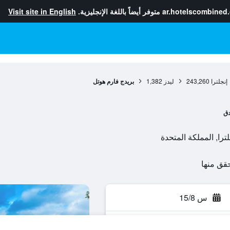
ar.hotelscombined
متوفر أيضاً باللغة الإنجليزية.
Visit site in English
إنجلترا
243,260
ليدز
1,382
بريدج فارم هوتل
دق
س 15/8