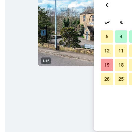
ج
س
5
4
12
11
1/16
غرفة طعام
19
18
26
25