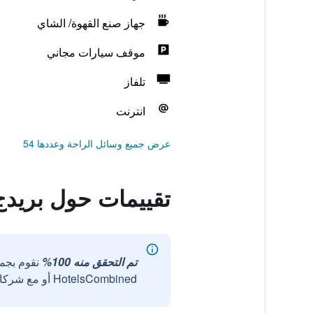
جهاز صنع القهوة/ الشاي
موقف سيارات مجاني
تلفاز
انترنت
عرض جميع وسائل الراحة وعددها 54
تقييمات حول بريدج
تم التحقق منه 100%
نقوم بجم
HotelsCombined أو مع شركائنا الخارجيين الموثوقين.