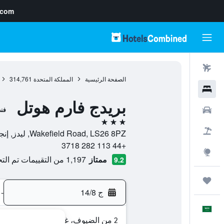
.com
رحلات طيران
الصفحة الرئيسية
المملكة المتحدة
314,761
فنادق
بريدج فارم هوتل
سيارات
فن
3 نجوم
حزم العروض
Wakefield Road, LS26 8PZ, ليدز, إنجلترا, المملكة المتحدة
+44 113 282 3718
استكشاف
ممتاز
1,197 من التقييمات تم التحقق منها
9.2
رحلات
ج 14/8
-
العَرَبِيَّة
2 من الضيوف، غرفة واحدة