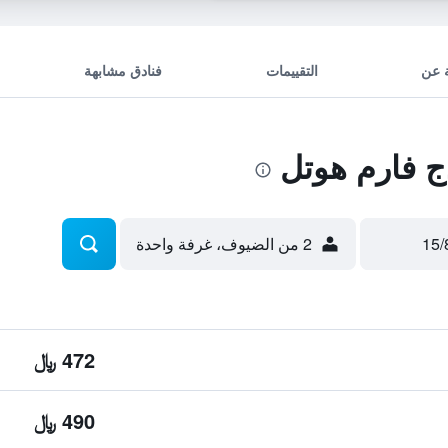
 عن
التقييمات
فنادق مشابهة
 فارم هوتل
2 من الضيوف، غرفة واحدة
472 ﷼
490 ﷼