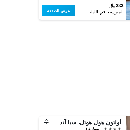
333 ﷼
عرض الصفقة
المتوسط في الليلة
أولتون هول هوتل، سبا آند جولف ريزورت
4 نجوم
ممتاز 8.2