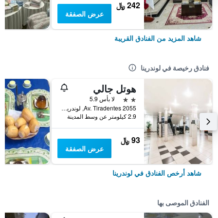
242 ﷼
عرض الصفقة
شاهد المزيد من الفنادق القريبة
فنادق رخيصة في لوندرينا
هوتل جالي
2 نجمتين
لا بأس 5.9
Av. Tiradentes 2055, لوندرينا, البرازيل
2.9 كيلومتر عن وسط المدينة
93 ﷼
عرض الصفقة
شاهد أرخص الفنادق في لوندرينا
الفنادق الموصى بها