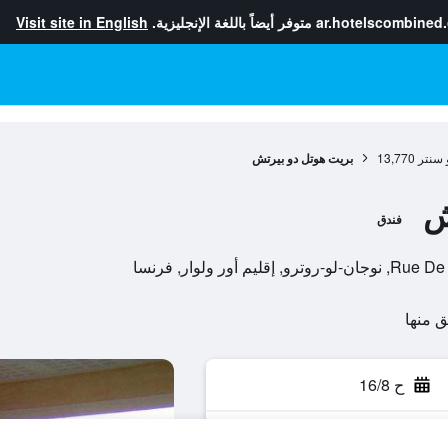
ar.hotelscombined
متوفر أيضاً باللغة الإنجليزية.
Visit site in English
 سنتر
13,770
بريت هوتل دو بيرتش
ش
فندق
ور ولوار, فرنسا
ح 16/8