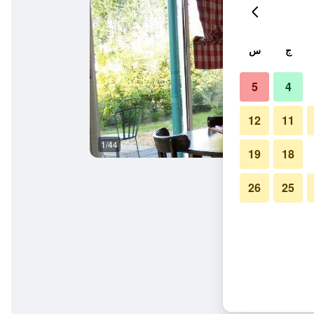
ج
س
5
4
12
11
1/44
وسائل راحة في الغرف
19
18
26
25