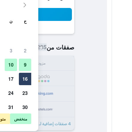
بح
ح
ن
285 ﷼
صفقات من
/
أرخص سعر اللي
3
2
مزود
الإجما
10
9
285
17
16
24
23
345
31
30
372
منخفض
متو
4 صفقات إضافية لـ بريت هوتل دو بيرتش