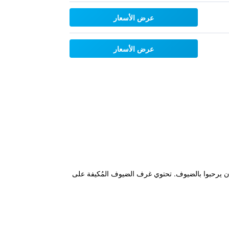
عرض الأسعار
عرض الأسعار
الريف بجانب Nogent-le-Rotrou عاصمة منطقة Perche، ويسر فندق du Perche وموظفيه أن يرحبوا بالضيوف. تحتوي غرف الضيوف المُكيفة على