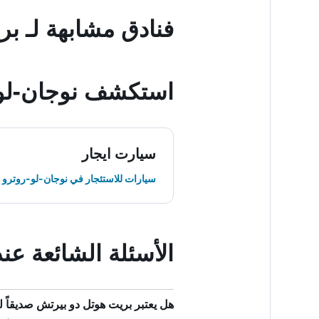
فنادق مشابهة لـ ب
استكشف نوجان-لو-
سيارت ايجار
سيارات للاستئجار في نوجان-لو-روترو
الأسئلة الشائعة ع
هل يعتبر بريت هوتل دو بيرتش صديقاً لل