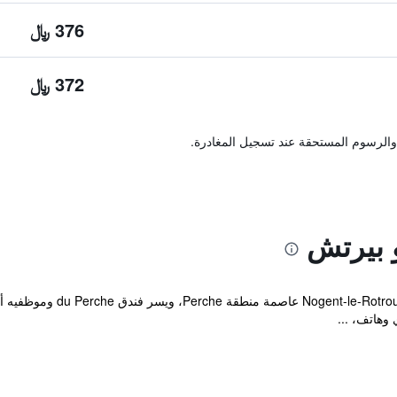
376 ﷼
372 ﷼
والرسوم المستحقة عند تسجيل المغادرة.
 بيرتش
يتميز هذا الفندق بموقعه في 
وهاتف، ...