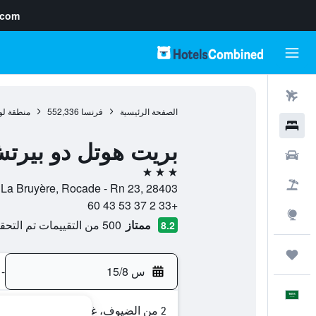
.com
رحلات طيران
الصفحة الرئيسية
فرنسا
552,336
منطقة لو
فنادق
بريت هوتل دو بيرت
سيارات
3 نجوم
حزم العروض
Rue De La Bruyère, Rocade - Rn 23, 28403, نوجان-لو-روترو, إقليم أ
+33 2 37 53 43 60
استكشاف
ممتاز
500 من التقييمات تم التحقق منها
8.2
رحلات
س 15/8
-
العَرَبِيَّة
2 من الضيوف، غرفة واحدة