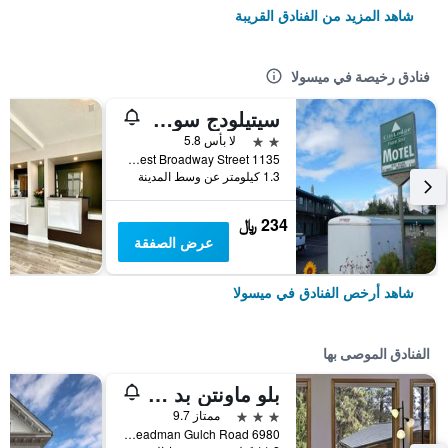
شاهد المزيد من الفنادق القريبة
فنادق رخيصة في ميسولا
سيتيلودج سويتس
2 نجمتين
لا بأس 5.8
1135 West Broadway Street, ميسولا, MT, الولايات المتحدة الأميريكية
1.3 كيلومتر عن وسط المدينة
234 ﷼
عرض الصفقة
شاهد أرخص الفنادق في ميسولا
الفنادق الموصى بها
بلو ماونتن بد آند بريكفاست
3 نجوم
ممتاز 9.7
6980 Deadman Gulch Road, ميسولا, MT, الولايات المتحدة الأميريكية