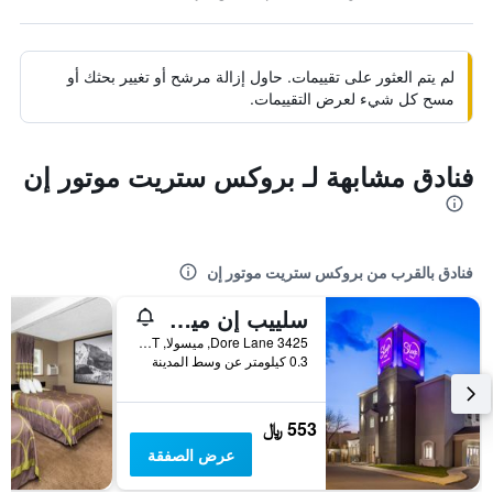
لم يتم العثور على تقييمات. حاول إزالة مرشح أو تغيير بحثك أو
مسح كل شيء لعرض التقييمات.
فنادق مشابهة لـ بروكس ستريت موتور إن
فنادق بالقرب من بروكس ستريت موتور إن
سلييب إن ميسولا ساوث جايت
3425 Dore Lane, ميسولا, MT, الولايات المتحدة الأميريكية
0.3 كيلومتر عن وسط المدينة
553 ﷼
عرض الصفقة