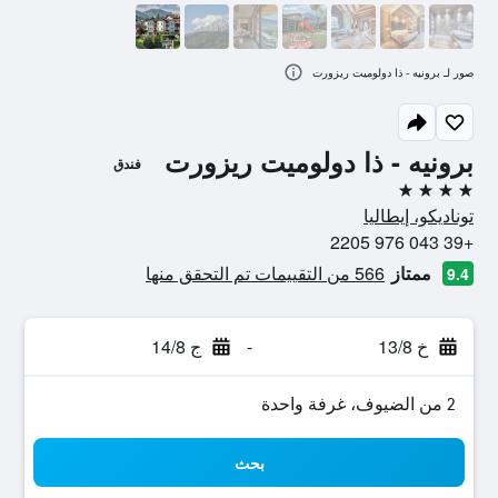
صور لـ برونيه - ذا دولوميت ريزورت
برونيه - ذا دولوميت ريزورت
فندق
4 نجوم
توناديكو، إيطاليا
+39 043 976 2205
ممتاز
566 من التقييمات تم التحقق منها
9.4
خ 13/8
-
ج 14/8
2 من الضيوف، غرفة واحدة
بحث