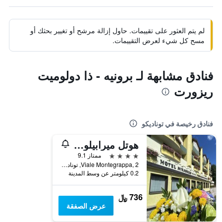
لم يتم العثور على تقييمات. حاول إزالة مرشح أو تغيير بحثك أو
مسح كل شيء لعرض التقييمات.
فنادق مشابهة لـ برونيه - ذا دولوميت
ريزورت
فنادق رخيصة في توناديكو
هوتل ميرابيلو - سلو هوتل بينيسيري
4 نجوم
ممتاز 9.1
Viale Montegrappa, 2, توناديكو, مقاطعة ترينتو, إيطاليا
0.2 كيلومتر عن وسط المدينة
736 ﷼
عرض الصفقة