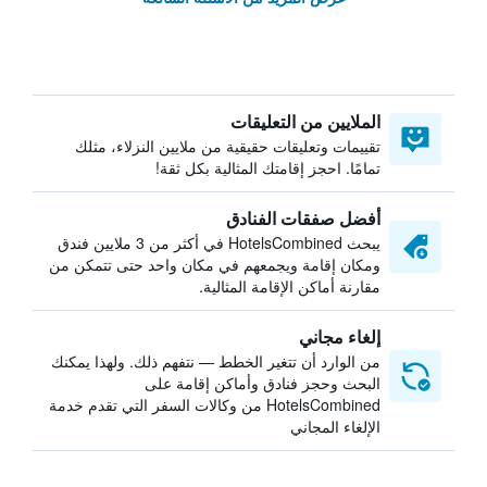
الملايين من التعليقات
تقييمات وتعليقات حقيقية من ملايين النزلاء، مثلك
تمامًا. احجز إقامتك المثالية بكل ثقة!
أفضل صفقات الفنادق
يبحث HotelsCombined في أكثر من 3 ملايين فندق
ومكان إقامة ويجمعهم في مكان واحد حتى تتمكن من
مقارنة أماكن الإقامة المثالية.
إلغاء مجاني
من الوارد أن تتغير الخطط — نتفهم ذلك. ولهذا يمكنك
البحث وحجز فنادق وأماكن إقامة على
HotelsCombined من وكالات السفر التي تقدم خدمة
الإلغاء المجاني