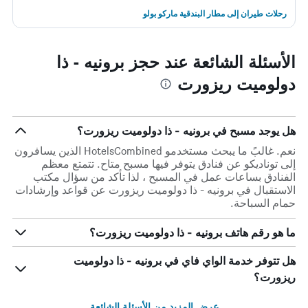
رحلات طيران إلى مطار البندقية ماركو بولو
الأسئلة الشائعة عند حجز برونيه - ذا
دولوميت ريزورت
هل يوجد مسبح في برونيه - ذا دولوميت ريزورت؟
نعم. غالبً ما يبحث مستخدمو HotelsCombined الذين يسافرون
إلى توناديكو عن فنادق يتوفر فيها مسبح متاح. تتمتع معظم
الفنادق بساعات عمل في المسبح ، لذا تأكد من سؤال مكتب
الاستقبال في برونيه - ذا دولوميت ريزورت عن قواعد وإرشادات
حمام السباحة.
ما هو رقم هاتف برونيه - ذا دولوميت ريزورت؟
هل تتوفر خدمة الواي فاي في برونيه - ذا دولوميت
ريزورت؟
عرض المزيد من الأسئلة الشائعة