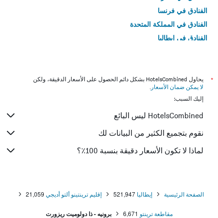
الفنادق في فرنسا
الفنادق في المملكة المتحدة
الفنادق في إيطاليا
الفنادق في تايلاند
*
يحاول HotelsCombined بشكل دائم الحصول على الأسعار الدقيقة، ولكن
لا يمكن ضمان الأسعار
.
إليك السبب:
HotelsCombined ليس البائع
نقوم بتجميع الكثير من البيانات لك
لماذا لا تكون الأسعار دقيقة بنسبة 100٪؟
الصفحة الرئيسية
إيطاليا
521,947
إقليم ترينتينو ألتو أديجي
21,059
مقاطعة ترينتو
6,671
برونيه - ذا دولوميت ريزورت