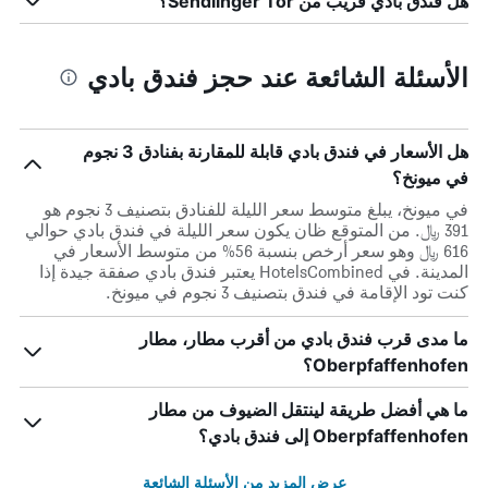
هل فندق بادي قريب من Sendlinger Tor؟
الأسئلة الشائعة عند حجز فندق بادي
هل الأسعار في فندق بادي قابلة للمقارنة بفنادق 3 نجوم
في ميونخ؟
في ميونخ، يبلغ متوسط ​​سعر الليلة للفنادق بتصنيف 3 نجوم هو
391 ﷼. من المتوقع ظان يكون سعر الليلة في فندق بادي حوالي
616 ﷼ وهو سعر أرخص بنسبة 56% من متوسط الأسعار في
المدينة. في HotelsCombined يعتبر فندق بادي صفقة جيدة إذا
كنت تود الإقامة في فندق بتصنيف 3 نجوم في ميونخ.
ما مدى قرب فندق بادي من أقرب مطار، مطار
Oberpfaffenhofen؟
ما هي أفضل طريقة لينتقل الضيوف من مطار
Oberpfaffenhofen إلى فندق بادي؟
عرض المزيد من الأسئلة الشائعة