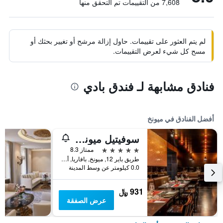
7,608 من التقييمات تم التحقق منها
لم يتم العثور على تقييمات. حاول إزالة مرشح أو تغيير بحثك أو
مسح كل شيء لعرض التقييمات.
فنادق مشابهة لـ فندق بادي
أفضل الفنادق في ميونخ
سوفيتيل ميونيخ بايربوست
5 نجوم
ممتاز 8.3
طريق باير 12, ميونخ, بافاريا, ألمانيا
0.0 كيلومتر عن وسط المدينة
931 ﷼
عرض الصفقة