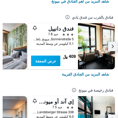
شاهد المزيد من أهم الفنادق في ميونخ
فنادق بالقرب من فندق بادي
فندق دانييل
3 نجوم
جيد 7.8
Sonnenstraße 5, ميونخ, بافاريا, ألمانيا
0.1 كيلومتر عن وسط المدينة
409 ﷼
عرض الصفقة
شاهد المزيد من الفنادق القريبة
فنادق رخيصة في ميونخ
إي آند أو ميونيخ لايم
2 نجمتين
جيد 7.5
Landsberger Strasse 338, ميونخ, بافاريا, ألمانيا
6.0 كيلومتر عن وسط المدينة