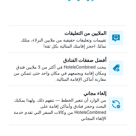
الملايين من التعليقات
تقييمات وتعليقات حقيقية من ملايين النزلاء، مثلك
تمامًا. احجز إقامتك المثالية بكل ثقة!
أفضل صفقات الفنادق
يبحث HotelsCombined في أكثر من 3 ملايين فندق
ومكان إقامة ويجمعهم في مكان واحد حتى تتمكن من
مقارنة أماكن الإقامة المثالية.
إلغاء مجاني
من الوارد أن تتغير الخطط — نتفهم ذلك. ولهذا يمكنك
البحث وحجز فنادق وأماكن إقامة على
HotelsCombined من وكالات السفر التي تقدم خدمة
الإلغاء المجاني