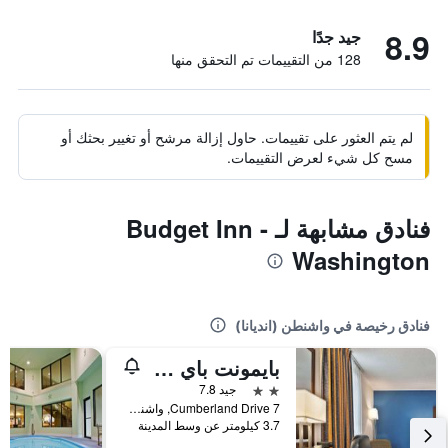
8.9
جيد جدًا
128 من التقييمات تم التحقق منها
لم يتم العثور على تقييمات. حاول إزالة مرشح أو تغيير بحثك أو
مسح كل شيء لعرض التقييمات.
فنادق مشابهة لـ Budget Inn -
Washington
فنادق رخيصة في واشنطن (انديانا)
بايمونت باي ويندام واشنطن
2 نجمتين
جيد 7.8
7 Cumberland Drive, واشنطن (انديانا), IN, الولايات المتحدة الأميريكية
3.7 كيلومتر عن وسط المدينة