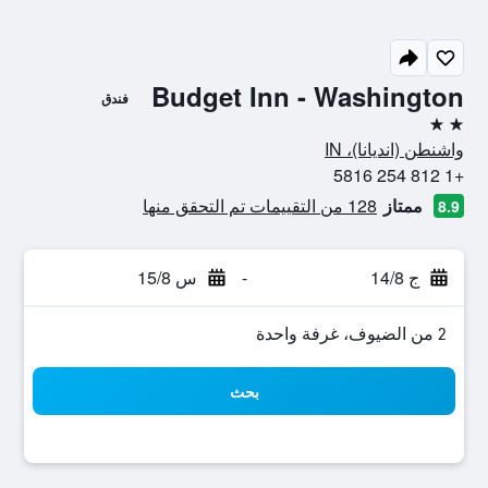
Budget Inn - Washington
فندق
2 نجمتين
واشنطن (انديانا)، IN
+1 812 254 5816
ممتاز
128 من التقييمات تم التحقق منها
8.9
ج 14/8
-
س 15/8
2 من الضيوف، غرفة واحدة
بحث