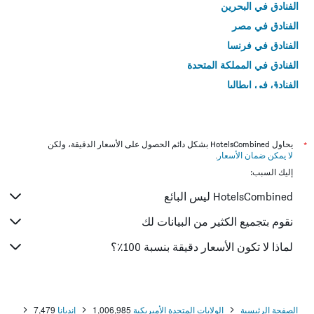
الفنادق في البحرين
الفنادق في مصر
الفنادق في فرنسا
الفنادق في المملكة المتحدة
الفنادق في إيطاليا
الفنادق في تايلاند
*
يحاول HotelsCombined بشكل دائم الحصول على الأسعار الدقيقة، ولكن
لا يمكن ضمان الأسعار
.
إليك السبب:
HotelsCombined ليس البائع
نقوم بتجميع الكثير من البيانات لك
لماذا لا تكون الأسعار دقيقة بنسبة 100٪؟
الصفحة الرئيسية
الولايات المتحدة الأميريكية
1,006,985
إنديانا
7,479