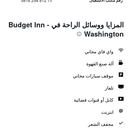
+1 812 254 5816
رقم مكتب الاستقبال
المزايا ووسائل الراحة في Budget Inn -
Washington
واي فاي مجاني
آلة صنع القهوة
موقف سيارات مجاني
تلفاز
كابل أو قنوات فضائية
انترنت
مجفف الشعر