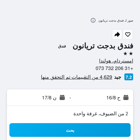
صور لـ فندق بدجت تريانون
فندق بدجت تريانون
فندق
2 نجمتين
امستردام، هولندا
+31 206 732 073
جيد
4,629 من التقييمات تم التحقق منها
7.2
ح 16/8
-
ن 17/8
2 من الضيوف، غرفة واحدة
بحث