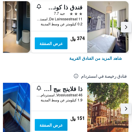
فندق ذا كونسرت
3 نجوم
جيد 7.7
De Lairessestraat 11, امستردام, مقاطعة شمال هولندا, هولندا
0.2 كيلومتر عن وسط المدينة
374 ﷼
عرض الصفقة
شاهد المزيد من الفنادق القريبة
فنادق رخيصة في امستردام
ذا فلاينج بيج أبتاون هوستل
Vossiusstraat 46, امستردام, مقاطعة شمال هولندا, هولندا
1.9 كيلومتر عن وسط المدينة
151 ﷼
عرض الصفقة