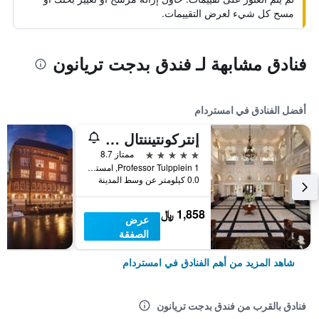
مسح كل شيء لعرض التقييمات.
فنادق مشابهة لـ فندق بدجت تريانون
أفضل الفنادق في امستردام
إنتركونتيننتال أمستل أمستردام
5 نجوم
ممتاز 8.7
Professor Tulpplein 1, امستردام, مقاطعة شمال هولندا, هولندا
0.0 كيلومتر عن وسط المدينة
1,858 ﷼
عرض
الصفقة
شاهد المزيد من أهم الفنادق في امستردام
فنادق بالقرب من فندق بدجت تريانون