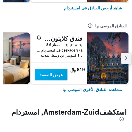
شاهد أرخص الفنادق في امستردام
الفنادق الموصى بها
فندق كلايتون أمستردام أمريكان
4 نجوم
ممتاز 8.6
Leidsekade 97a, امستردام, مقاطعة شمال هولندا, هولندا
1.5 كيلومتر عن وسط المدينة
819 ﷼
عرض الصفقة
مشاهدة الفنادق الأخرى الموصى بها
استكشفAmsterdam-Zuid, امستردام