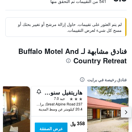
541 من التقييمات تم التحقق منها
لم يتم العثور على تقييمات. حاول إزالة مرشح أو تغيير بحثك أو
مسح كل شيء لعرض التقييمات.
فنادق مشابهة لـ Buffalo Motel And
Country Retreat
فنادق رخيصة في برايت
هاريتفيل سنولاين هوتل
3 نجوم
جيد 7.0
237 Great Alpine Road, برايت, VIC, أستراليا
20.4 كيلومتر عن وسط المدينة
358 ﷼
عرض الصفقة