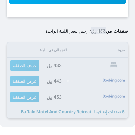
صفقات من
433 ﷼
/
أرخص سعر الليلة الواحدة
مزود
الإجمالي في الليلة
433 ﷼
عرض الصفقة
443 ﷼
عرض الصفقة
453 ﷼
عرض الصفقة
5 صفقات إضافية لـ Buffalo Motel And Country Retreat