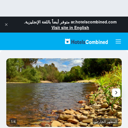
ar.hotelscombined.com
متوفر أيضاً باللغة الإنجليزية.
Visit site in English
المظهر الخارجي
1/4
قا