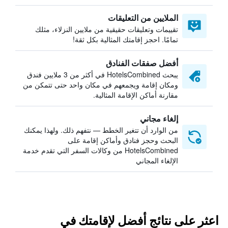
الملايين من التعليقات
تقييمات وتعليقات حقيقية من ملايين النزلاء، مثلك
تمامًا. احجز إقامتك المثالية بكل ثقة!
أفضل صفقات الفنادق
يبحث HotelsCombined في أكثر من 3 ملايين فندق
ومكان إقامة ويجمعهم في مكان واحد حتى تتمكن من
مقارنة أماكن الإقامة المثالية.
إلغاء مجاني
من الوارد أن تتغير الخطط — نتفهم ذلك. ولهذا يمكنك
البحث وحجز فنادق وأماكن إقامة على
HotelsCombined من وكالات السفر التي تقدم خدمة
الإلغاء المجاني
اعثر على نتائج أفضل لإقامتك في