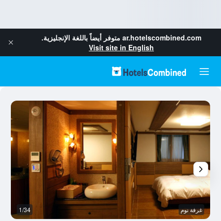
ar.hotelscombined.com
متوفر أيضاً باللغة الإنجليزية.
Visit site in English
غرفة نوم
1/34
غر