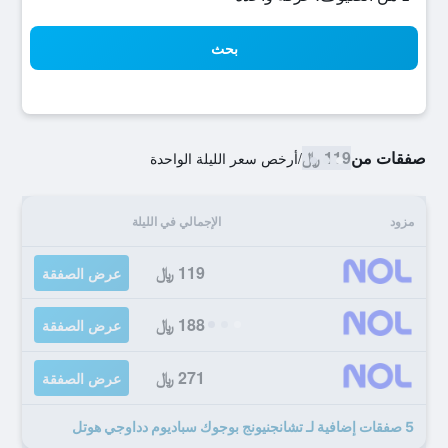
بحث
صفقات من
119 ﷼
/
أرخص سعر الليلة الواحدة
مزود
الإجمالي في الليلة
119 ﷼
عرض الصفقة
188 ﷼
عرض الصفقة
271 ﷼
عرض الصفقة
5 صفقات إضافية لـ تشانجنيونج بوجوك سباديوم دداوجي هوتل