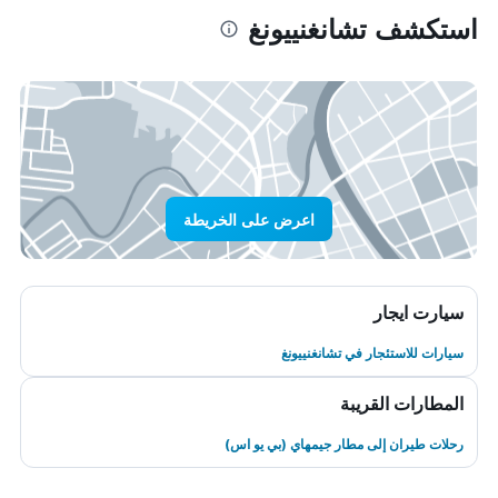
استكشف تشانغنييونغ
اعرض على الخريطة
سيارت ايجار
سيارات للاستئجار في تشانغنييونغ
المطارات القريبة
رحلات طيران إلى مطار جيمهاي (بي يو اس)