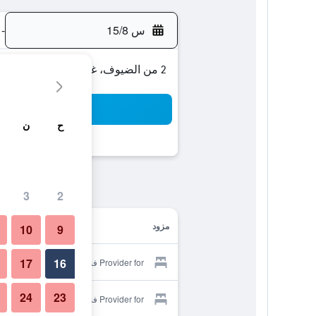
س 15/8
-
2 من الضيوف، غرفة واحدة
بح
ح
ن
3
2
مزود
10
9
17
16
Provider for فندق بوكوفيل
24
23
Provider for فندق بوكوفيل