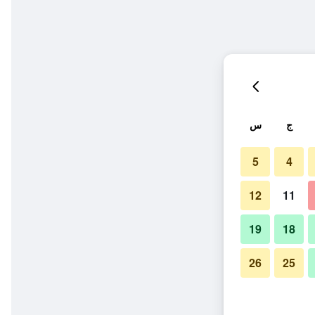
ج
س
5
4
12
11
19
18
26
25