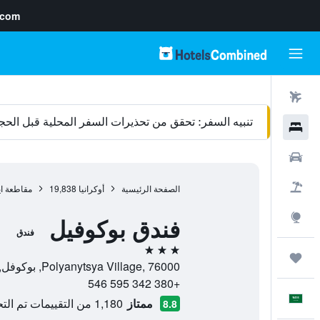
.com
رحلات طيران
تنبيه السفر: تحقق من تحذيرات السفر المحلية قبل الحج
فنادق
سيارات
حزم العروض
الصفحة الرئيسية
أوكرانيا
19,838
مقاطعة اي
استكشاف
فندق بوكوفيل
فندق
3 نجوم
رحلات
Polyanytsya Village, 76000, بوكوفل, مقاطعة ايفانو فرانكوفسك أوبلاست, أوكرانيا
+380 342 595 546
العَرَبِيَّة
ممتاز
1,180 من التقييمات تم التحقق منها
8.8