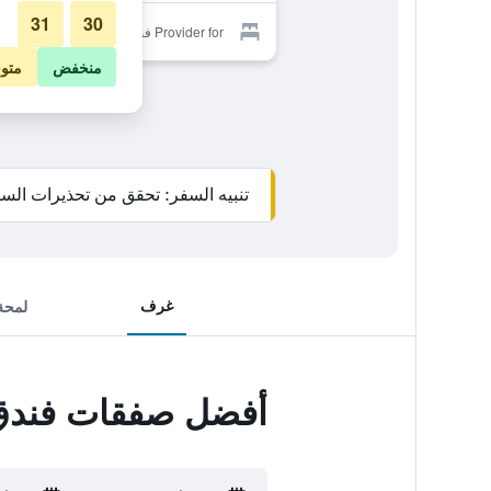
31
30
Provider for فندق بوكوفيل
منخفض
متو
تنبيه السفر: تحقق من تحذيرات السف
غرف
لمحة
أفضل صفقات فندق