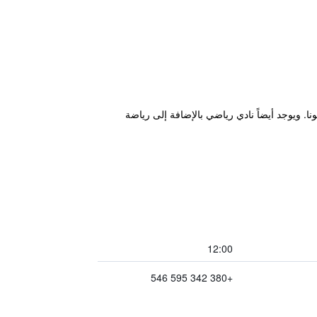
Tatar ويتضمن صالة بولينغ، مدرسة تزلج وسونا. ويوجد أيضاً نادي رياضي بالإضافة إلى رياضة
12:00
+380 342 595 546