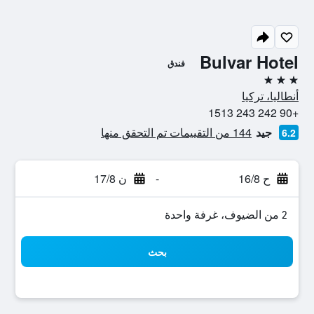
Bulvar Hotel
فندق
3 نجوم
أنطاليا، تركيا
+90 242 243 1513
جيد
144 من التقييمات تم التحقق منها
6.2
ح 16/8
-
ن 17/8
2 من الضيوف، غرفة واحدة
بحث