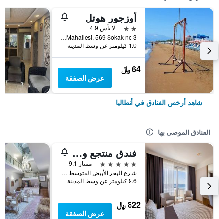
أوزجور هوتل
2 نجمتين
لا بأس 4.9
Muratpasa Mahallesi, 569 Sokak no 3, أنطاليا, تركيا
1.0 كيلومتر عن وسط المدينة
64 ﷼
عرض الصفقة
شاهد أرخص الفنادق في أنطاليا
الفنادق الموصى بها
فندق منتجع وسبا بورتو بيلو
5 نجوم
ممتاز 9.1
شارع البحر الأبيض المتوسط شارع رقم 6, أنطاليا, تركيا
9.6 كيلومتر عن وسط المدينة
822 ﷼
عرض الصفقة