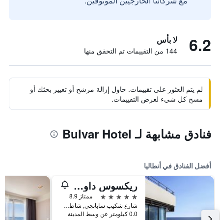
مع شركائنا الخارجيين الموثوقين.
6.2
لا بأس
144 من التقييمات تم التحقق منها
لم يتم العثور على تقييمات. حاول إزالة مرشح أو تغيير بحثك أو
مسح كل شيء لعرض التقييمات.
فنادق مشابهة لـ Bulvar Hotel
أفضل الفنادق في أنطاليا
ريكسوس داون تاون أنطاليا - الوصول إلى أرض الأساطير
5 نجوم
ممتاز 8.9
شارع شكيب سابانجي, شاطئ كونيالتي, أنطاليا, تركيا
0.0 كيلومتر عن وسط المدينة