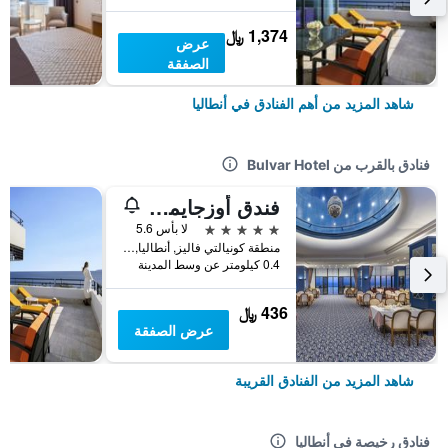
1,374 ﷼
عرض
الصفقة
شاهد المزيد من أهم الفنادق في أنطاليا
فنادق بالقرب من Bulvar Hotel
فندق أوزجايماك فاليز
5 نجوم
لا بأس 5.6
منطقة كونيالتي فاليز, أنطاليا, تركيا
0.4 كيلومتر عن وسط المدينة
436 ﷼
عرض الصفقة
شاهد المزيد من الفنادق القريبة
فنادق رخيصة في أنطاليا