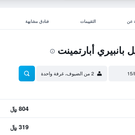
 عن
التقييمات
فنادق مشابهة
بانبيري أبارتمينت
2 من الضيوف، غرفة واحدة
804 ﷼
319 ﷼