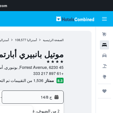
.com
رحلات طيران
الصفحة الرئيسية
أستراليا
108,577
أستراليا
فنادق
موتيل بانبيري أبارت
سيارات
4 نجوم
حزم العروض
45 Forrest Avenue, 6230, بونبوري, أستراليا الغربية, أستراليا
+61 897 217 333
استكشاف
ممتاز
1,536 من التقييمات تم التحقق منها
8.3
رحلات
ج 14/8
-
2 من الضيوف، غرفة واحدة