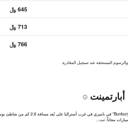
645 ﷼
713 ﷼
766 ﷼
والرسوم المستحقة عند تسجيل المغادرة.
أبارتمينت
يقع مكان إقامة "nbury Motel and Apartments
رات مجاناً. تت...