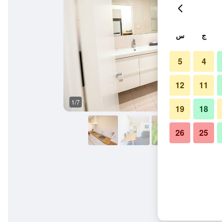
ج
س
5
4
12
11
1/7
غرفة معيشة
19
18
26
25