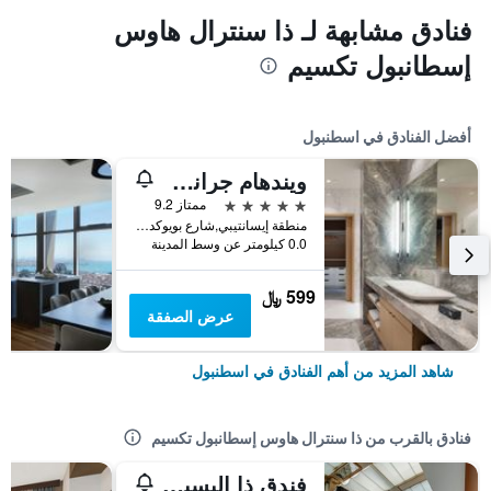
فنادق مشابهة لـ ذا سنترال هاوس
إسطانبول تكسيم
أفضل الفنادق في اسطنبول
ويندهام جراند إسطنبول ليفينت
5 نجوم
ممتاز 9.2
منطقة إيسانتيبي,شارع بويوكديري 177-183 شيشلي, اسطنبول, تركيا
0.0 كيلومتر عن وسط المدينة
599 ﷼
عرض الصفقة
شاهد المزيد من أهم الفنادق في اسطنبول
فنادق بالقرب من ذا سنترال هاوس إسطانبول تكسيم
فندق ذا إليسيوم تقسيم