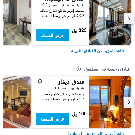
5 نجوم
ممتاز 9.0
منطقة إنونو,تقاطع شارع يديكيولار, شارع حربي جايري رقم 4, اسطنبول, تركيا
0.2 كيلومتر عن وسط المدينة
323 ﷼
عرض الصفقة
شاهد المزيد من الفنادق القريبة
فنادق رخيصة في اسطنبول
فندق ديفاز
3 نجوم
جيد 6.6
منطقة بنبرديرك, شارع مسجد كاتب سنان رقم 31, اسطنبول, تركيا
2.7 كيلومتر عن وسط المدينة
100 ﷼
عرض الصفقة
شاهد أرخص الفنادق في اسطنبول