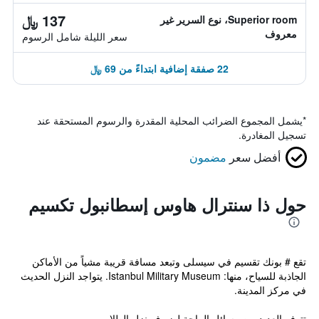
137 ﷼
Superior room، نوع السرير غير
معروف
سعر الليلة شامل الرسوم
22 صفقة إضافية ابتداءً من 69 ﷼
*
يشمل المجموع الضرائب المحلية المقدرة والرسوم المستحقة عند
تسجيل المغادرة.
أفضل سعر
مضمون
حول ذا سنترال هاوس إسطانبول تكسيم
تقع # بونك تقسيم في سيسلى وتبعد مسافة قريبة مشياً من الأماكن
الجاذبة للسياح، منها: Istanbul Military Museum. يتواجد النزل الحديث
في مركز المدينة.
تتوفر العديد من وسائل الراحة لضيوف نزل الطلاب و...