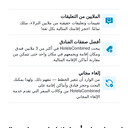
الملايين من التعليقات
تقييمات وتعليقات حقيقية من ملايين النزلاء، مثلك
تمامًا. احجز إقامتك المثالية بكل ثقة!
أفضل صفقات الفنادق
يبحث HotelsCombined في أكثر من 3 ملايين فندق
ومكان إقامة ويجمعهم في مكان واحد حتى تتمكن من
مقارنة أماكن الإقامة المثالية.
إلغاء مجاني
من الوارد أن تتغير الخطط — نتفهم ذلك. ولهذا يمكنك
البحث وحجز فنادق وأماكن إقامة على
HotelsCombined من وكالات السفر التي تقدم خدمة
الإلغاء المجاني