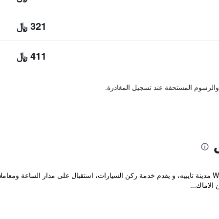
321 ﷼
411 ﷼
والرسوم المستحقة عند تسجيل المغادرة.
يقع هذا الفندق العصري في Wanhua District مدينة تايبيه، و يقدم خدمة ركن السيارات، استقبال على 