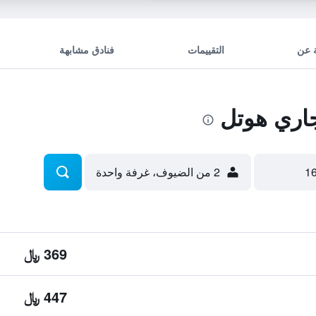
 عن
التقييمات
فنادق مشابهة
اري هوتل
2 من الضيوف، غرفة واحدة
369 ﷼
447 ﷼