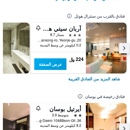
فنادق بالقرب من سنترال هوتل
آربان سيتي هوتل
3 نجوم
ممتاز 8.7
20, Bansong-ro, Yeonje-gu, بوسان, كوريا الجنوبية
0.2 كيلومتر عن وسط المدينة
224 ﷼
عرض الصفقة
شاهد المزيد من الفنادق القريبة
فنادق رخيصة في بوسان
أيرتيل بوسان
تقييم فئة 2
متوسط 3.9
36, Nakdong-Daero 1048Beon-Gil, بوسان, كوريا الجنوبية
8.2 كيلومتر عن وسط المدينة