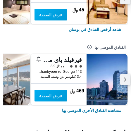
45 ﷼
عرض الصفقة
شاهد أرخص الفنادق في بوسان
الفنادق الموصى بها
فيرفيلد باي ماريوت بوسان سونجدو بيتش
تقييم فئة 3
ممتاز 8.9
113 Songdohaebyeon-ro, Seo-gu, بوسان, كوريا الجنوبية
3.4 كيلومتر عن وسط المدينة
469 ﷼
عرض الصفقة
مشاهدة الفنادق الأخرى الموصى بها