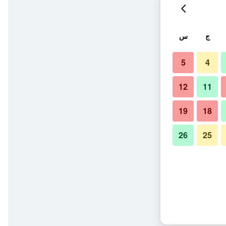
ج
س
5
4
12
11
19
18
26
25