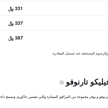
331 ﷼
337 ﷼
387 ﷼
والرسوم المستحقة عند تسجيل المغادرة.
ليكو تارنوفو
وم يقع في فيليكو ترنوفو و يوفر مجموعة من المرافق الممتازة والتي تتضمن جاكوزي و