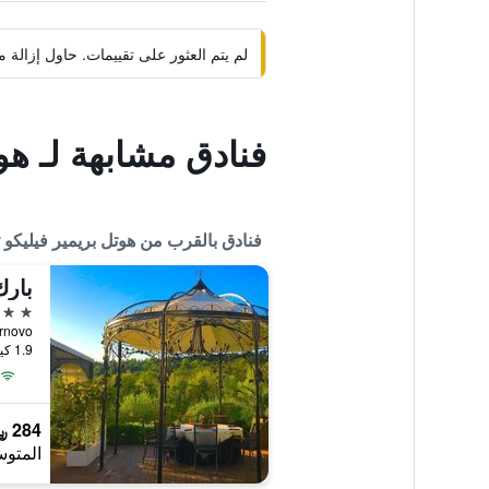
لم يتم العثور على تقييمات. حاول إزال
فنادق مشابهة لـ هوت
فنادق بالقرب من هوتل بريمير فيليكو ت
بارك
3 نجوم
Veliko Tarnovo,
1.9 كيلومتر عن وسط المدينة
284 ﷼
المتوس