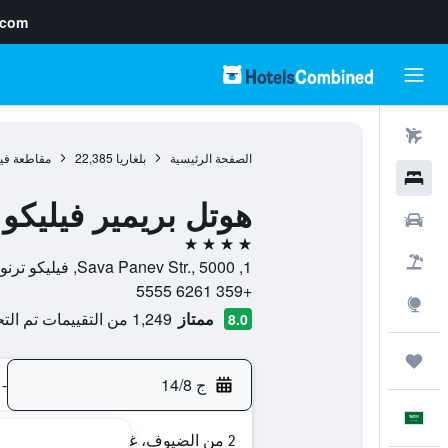
.com
رحلات طيران
الصفحة الرئيسية
بلغاريا
22,385
مقاطعة فيل
فنادق
هوتل بريمير فيليكو 
سيارات
4 نجوم
حزم العروض
1, Sava Panev Str., 5000, فيليكو ترنوفو, مقاطعة فيليكو تارنوفو, بلغاريا
+359 6261 5555
استكشاف
ممتاز
1,249 من التقييمات تم التحقق منها
8.0
رحلات
ج 14/8
-
العَرَبِيَّة
2 من الضيوف، غرفة واحدة