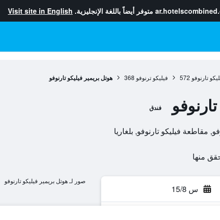
ar.hotelscombined
متوفر أيضاً باللغة الإنجليزية.
Visit site in English
يكو تارنوفو
572
فيليكو ترنوفو
368
هوتل بريمير فيليكو تارنوفو
تارنوفو
فندق
صور لـ هوتل بريمير فيليكو تارنوفو
س 15/8