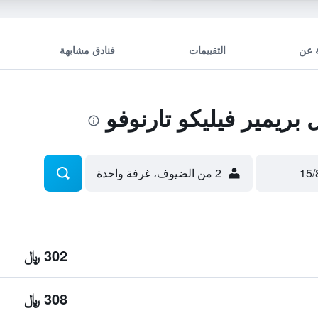
 عن
التقييمات
فنادق مشابهة
ريمير فيليكو تارنوفو
2 من الضيوف، غرفة واحدة
302 ﷼
308 ﷼