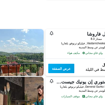
 فاروشا
ممتاز 8.3
واي فاي مجاني
مكيف هواء
عرض الصفقة
ط في الليلة
هيستوري إن يونيك جيست هاوس
واي فاي مجاني
موقف السيارات