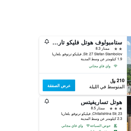
ستامبولوف هوتل فليكو تارنوفو
2 نجمتين
ممتاز 8.3
Str. 27 Stefan Stambolov, فيليكو ترنوفو, بلغاريا
1.9 كيلومتر عن وسط المدينة
واي فاي مجاني
210 ﷼
عرض الصفقة
المتوسط في الليلة
هوتل تساريفيتس
3 نجوم
ممتاز 8.5
Chitalishtna Str, 23, فيليكو ترنوفو, بلغاريا
2.3 كيلومتر عن وسط المدينة
حوض السباحة
واي فاي مجاني