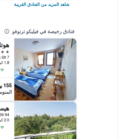
شاهد المزيد من الفنادق القريبة
فنادق رخيصة في فيليكو ترنوفو
هوتل
2 نجمتين
7 Vastanicheska Str., فيليكو ترنوفو, بلغاريا
1.8 كيلومتر عن وسط المدينة
155 ﷼
المتوس
94 General Gurko Str, فيليكو ترنوفو, بلغاريا
2.0 كيلومتر عن وسط المدينة