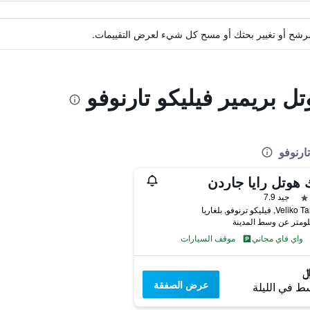
ة مرشح أو تغيير بحثك أو مسح كل شيء لعرض التقييمات.
ل بريمير فيليكو تارنوفو
ارنوفو
 هوتل رايا جاردن
جيد 7.9
 فيليكو ترنوفو, بلغاريا
واي فاي مجاني
موقف السيارات
عرض الصفقة
ط في الليلة