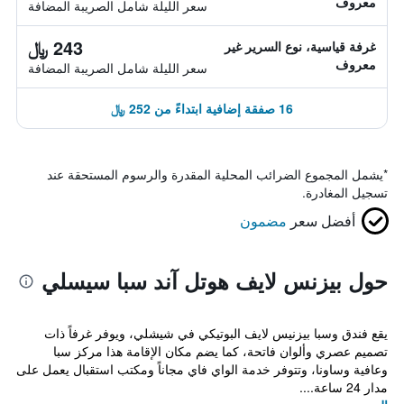
معروف
سعر الليلة شامل الصريبة المضافة
243 ﷼
غرفة قياسية، نوع السرير غير
معروف
سعر الليلة شامل الصريبة المضافة
16 صفقة إضافية ابتداءً من 252 ﷼
*
يشمل المجموع الضرائب المحلية المقدرة والرسوم المستحقة عند
تسجيل المغادرة.
أفضل سعر
مضمون
حول بيزنس لايف هوتل آند سبا سيسلي
يقع فندق وسبا بيزنيس لايف البوتيكي في شيشلي، ويوفر غرفاً ذات
تصميم عصري وألوان فاتحة، كما يضم مكان الإقامة هذا مركز سبا
وعافية وساونا، وتتوفر خدمة الواي فاي مجاناً ومكتب استقبال يعمل على
مدار 24 ساعة....