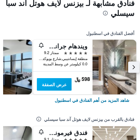
فنادق مشابهة لـ بيزنس لايف هوتل آند سبا
سيسلي
أفضل الفنادق في اسطنبول
ويندهام جراند إسطنبول ليفينت
5 نجوم
ممتاز 9.2
منطقة إيسانتيبي,شارع بويوكديري 177-183 شيشلي, اسطنبول, تركيا
0.0 كيلومتر عن وسط المدينة
598 ﷼
عرض الصفقة
شاهد المزيد من أهم الفنادق في اسطنبول
فنادق بالقرب من بيزنس لايف هوتل آند سبا سيسلي
فندق فيرمونت كوسار إسطنبول
5 نجوم
ممتاز 9.1