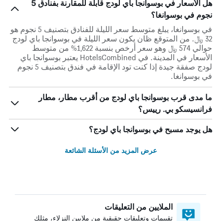
هل الأسعار في بوسوانجا باي لودج قابلة للمقارنة بفنادق 5
نجوم في بوسوانغا؟
في بوسوانغا، يبلغ متوسط ​​سعر الليلة للفنادق بتصنيف 5 نجوم هو
32 ﷼. من المتوقع ظان يكون سعر الليلة في بوسوانجا باي لودج
حوالي 574 ﷼ وهو سعر أرخص بنسبة 1,622% من متوسط
الأسعار في المدينة. في HotelsCombined يعتبر بوسوانجا باي
لودج صفقة جيدة إذا كنت تود الإقامة في فندق بتصنيف 5 نجوم
في بوسوانغا.
ما مدى قرب بوسوانجا باي لودج من أقرب مطار، مطار
فرانسيسكو بي. رييس؟
هل يوجد مسبح في بوسوانجا باي لودج؟
عرض المزيد من الأسئلة الشائعة
الملايين من التعليقات
تقييمات وتعليقات حقيقية من ملايين النزلاء، مثلك