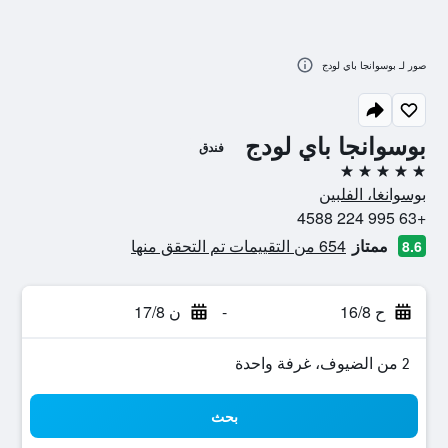
صور لـ بوسوانجا باي لودج
بوسوانجا باي لودج
فندق
5 نجوم
بوسوانغا، الفلبين
+63 995 224 4588
ممتاز
654 من التقييمات تم التحقق منها
8.6
ح 16/8
-
ن 17/8
2 من الضيوف، غرفة واحدة
بحث