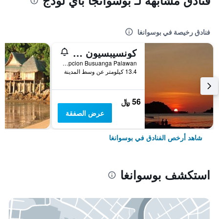
فنادق مشابهة لـ بوسوانجا باي لودج
فنادق رخيصة في بوسوانغا
كونسيبسيون ديفرز لودج
Concepcion Busuanga Palawan, بوسوانغا, الفلبين
13.4 كيلومتر عن وسط المدينة
56 ﷼
عرض الصفقة
شاهد أرخص الفنادق في بوسوانغا
استكشف بوسوانغا