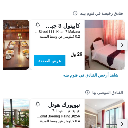
فنادق رخيصة في فنوم بينه
كابيتول 3 جيست هاوس
6CE0, Street 111, Khan 7 Makara, فنوم بينه, كمبوديا
0.2 كيلومتر عن وسط المدينة
26 ﷼
عرض الصفقة
شاهد أرخص الفنادق في فنوم بينه
الفنادق الموصى بها
نيويورك هوتل
3 نجوم
جيد 7.1
#256, Street Monivong Blvd, Sangkat Boeung Raing, فنوم بينه, كمبوديا
0.4 كيلومتر عن وسط المدينة