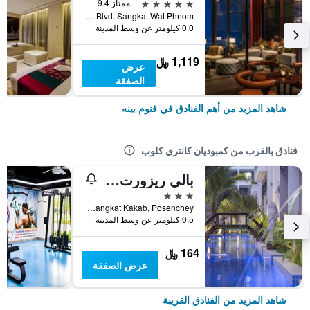
5 نجوم
ممتاز 9.4
No. 66 Monivong Blvd. Sangkat Wat Phnom, فنوم بينه, كمبوديا
0.0 كيلومتر عن وسط المدينة
1,119 ﷼
عرض
الصفقة
شاهد المزيد من أهم الفنادق في فنوم بينه
فنادق بالقرب من كمبوديان كانتري كلوب
بالي ريزورت آند أبارتمينت
3 نجوم
St 2004, Sangkat Kakab, Posenchey, فنوم بينه, كمبوديا
0.5 كيلومتر عن وسط المدينة
164 ﷼
عرض الصفقة
شاهد المزيد من الفنادق القريبة