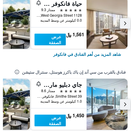
حياة فانكوفر داون تاون ألبيرني
5 نجوم
ممتاز 9.3
1128 West Georgia Street, فانكوفر, BC, كندا
0.0 كيلومتر عن وسط المدينة
1,561 ﷼
عرض
الصفقة
شاهد المزيد من أهم الفنادق في فانكوفر
فنادق بالقرب من سي آند إن باك باكرز هوستل، سنترال ستيشن
جاي دبليو ماريوت بارك فانكوفر
5 نجوم
ممتاز 8.6
39 Smithe Street, فانكوفر, BC, كندا
1.0 كيلومتر عن وسط المدينة
1,450 ﷼
عرض
الصفقة