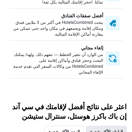
تمامًا. احجز إقامتك المثالية بكل ثقة!
أفضل صفقات الفنادق
يبحث HotelsCombined في أكثر من 3 ملايين فندق
ومكان إقامة ويجمعهم في مكان واحد حتى تتمكن من
مقارنة أماكن الإقامة المثالية.
إلغاء مجاني
من الوارد أن تتغير الخطط — نتفهم ذلك. ولهذا يمكنك
البحث وحجز فنادق وأماكن إقامة على
HotelsCombined من وكالات السفر التي تقدم خدمة
الإلغاء المجاني
اعثر على نتائج أفضل لإقامتك في سي آند
إن باك باكرز هوستل، سنترال ستيشن
البلدان الأكثر شعبية
المدن الأكثر شعبية