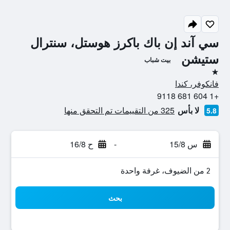
سي آند إن باك باكرز هوستل، سنترال
ستيشن
بيت شباب
نجمة واحدة
فانكوفر، كندا
+1 604 681 9118
لا بأس
325 من التقييمات تم التحقق منها
5.8
س 15/8
-
ح 16/8
2 من الضيوف، غرفة واحدة
بحث