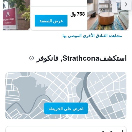
768 ﷼
عرض الصفقة
مشاهدة الفنادق الأخرى الموصى بها
استكشفStrathcona, فانكوفر
اعرض على الخريطة